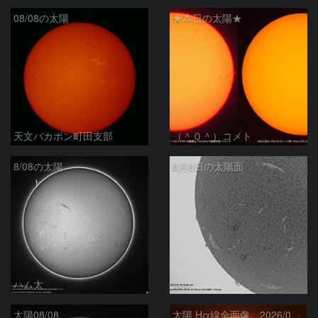
08/08の太陽
★本日の太陽★
天文バカボン町田支部
（＾０＾）コメト
8/08の太陽
8月8日の太陽面
ハム太
ta-o
太陽08/08
太陽 Hα線全面像 2026/08/08