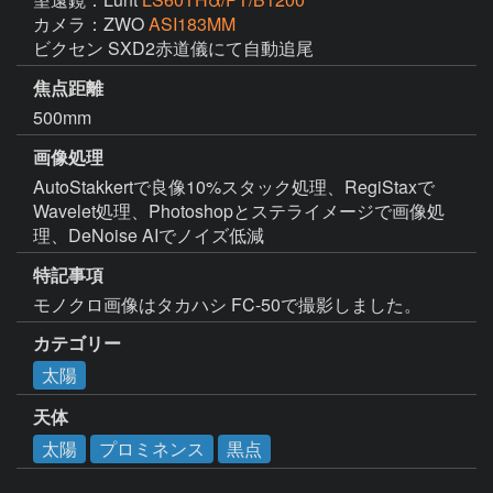
カメラ：ZWO
ASI183MM
ビクセン SXD2赤道儀にて自動追尾
焦点距離
500mm
画像処理
AutoStakkertで良像10%スタック処理、RegiStaxで
Wavelet処理、Photoshopとステライメージで画像処
理、DeNoise AIでノイズ低減
特記事項
モノクロ画像はタカハシ FC-50で撮影しました。
カテゴリー
太陽
天体
太陽
プロミネンス
黒点