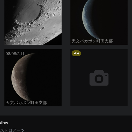
DunkelerMond
天文バカボン町田支部
PR
08/08の月
天文バカボン町田支部
llow
ストロアーツ