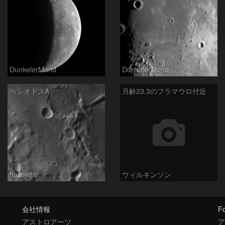
DunkelerMond
DunkelerMond
ヘシオドスA
月齢23.3のフラマウロ付近
hare-star
ウィルキンソン
会社情報
Fo
アストロアーツ
ア