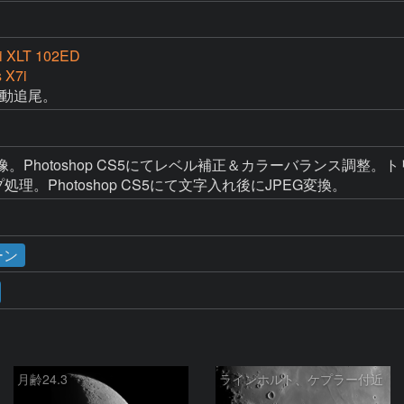
i XLT 102ED
 X7i
自動追尾。
AW現像。Photoshop CS5にてレベル補正＆カラーバランス調整。
ープ処理。Photoshop CS5にて文字入れ後にJPEG変換。
ーン
月齢24.3
ラインホルト、ケプラー付近