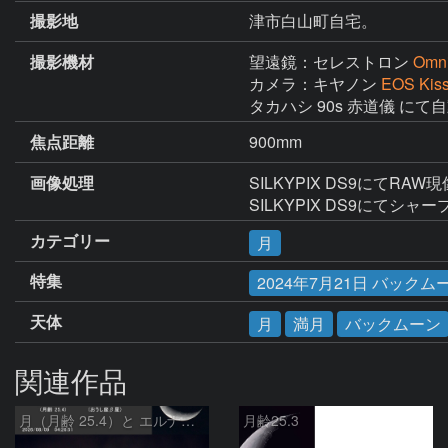
撮影地
津市白山町自宅。
撮影機材
望遠鏡：セレストロン
Omn
カメラ：キヤノン
EOS Kiss
タカハシ 90s 赤道儀 にて
焦点距離
900mm
画像処理
SILKYPIX DS9にてR
SILKYPIX DS9にてシャ
カテゴリー
月
特集
2024年7月21日 バックム
天体
月
満月
バックムーン
関連作品
月（月齢 25.4）と エルナト（おうし座β星）
月齢25.3