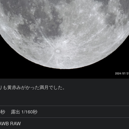
よりも黄赤みがかった満月でした。
0秒
露出 1/160秒
AWB RAW