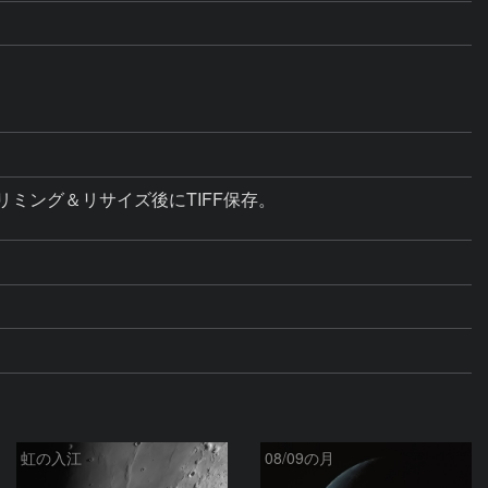
トリミング＆リサイズ後にTIFF保存。

虹の入江
08/09の月