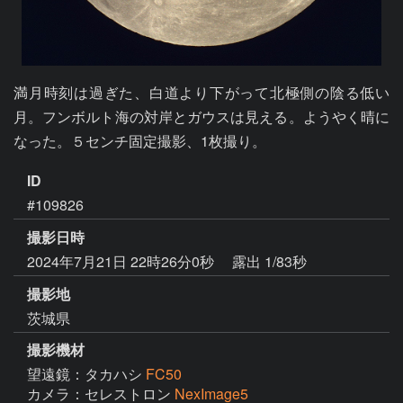
満月時刻は過ぎた、白道より下がって北極側の陰る低い
月。フンボルト海の対岸とガウスは見える。ようやく晴に
なった。５センチ固定撮影、1枚撮り。
ID
#109826
撮影日時
2024年7月21日 22時26分0秒
露出 1/83秒
撮影地
茨城県
撮影機材
望遠鏡：タカハシ
FC50
カメラ：セレストロン
NexImage5