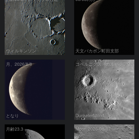
ウィルキンソン
天文バカボン町田支部
月、2026/8/8
コペルニクス、カルパチア山脈付近
となり
DunkelerMond
月齢23.3
Moon 2026-08-07