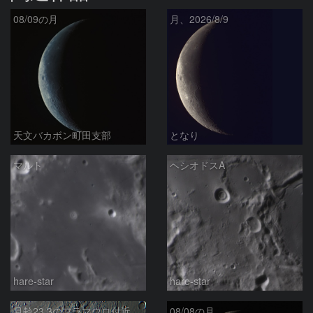
08/09の月
月、2026/8/9
天文バカボン町田支部
となり
マルト
ヘシオドスA
hare-star
hare-star
月齢23.3のフラマウロ付近
08/08の月