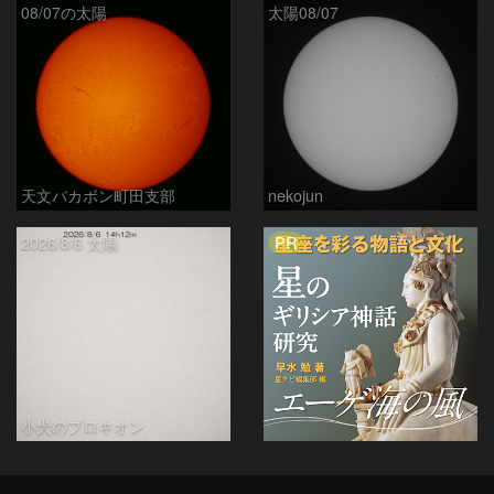
08/07の太陽
太陽08/07
天文バカボン町田支部
nekojun
PR
2026/8/6 太陽
小犬のプロキオン