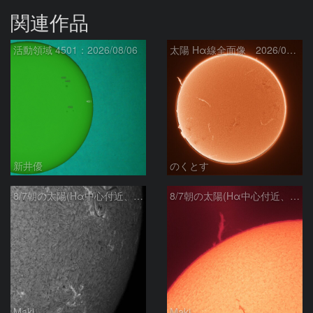
関連作品
活動領域 4501：2026/08/06
太陽 Hα線全面像 2026/08/07
新井優
のくとす
8/7朝の太陽(Hα中心付近、4498、4502付近)
8/7朝の太陽(Hα中心付近、プロミネンス)
Maki
Maki