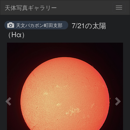
天体写真ギャラリー
Togg
navig
7/21の太陽
天文バカボン町田支部
（Hα）