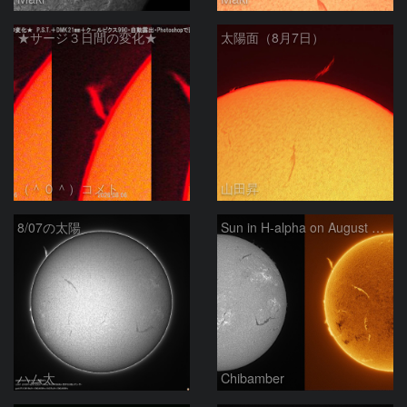
★サージ３日間の変化★
太陽面（8月7日）
（＾０＾）コメト
山田昇
8/07の太陽
Sun in H-alpha on August 7, 2026
ハム太
Chibamber