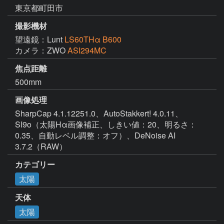
東京都町田市
撮影機材
望遠鏡：Lunt
LS60THα B600
カメラ：ZWO
ASI294MC
焦点距離
500mm
画像処理
SharpCap 4.1.12251.0、AutoStakkert! 4.0.11、
SI9o（太陽Hα画像補正、しきい値：20、明るさ：
0.35、自動レベル調整：オフ）、DeNoise AI 
3.7.2（RAW）
カテゴリー
太陽
天体
太陽