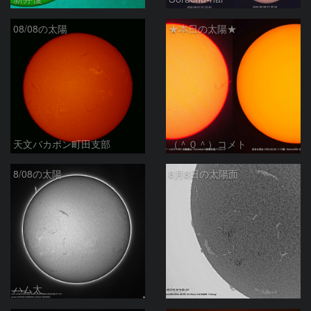
08/08の太陽
★本日の太陽★
天文バカボン町田支部
（＾０＾）コメト
8/08の太陽
8月8日の太陽面
ハム太
ta-o