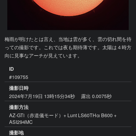
梅雨が明けたとは言え、当地は雲が多く、雲の切れ間を待
っての撮影です。これでは夜も期待薄です。太陽は４時方
向に見事なアーチが見えています。
ID
#109755
撮影日時
2024年7月19日 13時15分34秒
露出 0.0075秒
撮影方法
AZ-GTi（赤道儀モード）+ Lunt LS60THα B600 +
ASI294MC
撮影地