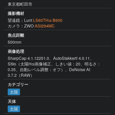
東京都町田市
撮影機材
望遠鏡：Lunt
LS60THα B600
カメラ：ZWO
ASI294MC
焦点距離
500mm
画像処理
SharpCap 4.1.12251.0、AutoStakkert! 4.0.11、
SI9o（太陽Hα画像補正、しきい値：20、明るさ：
0.35、自動レベル調整：オフ）、DeNoise AI 
3.7.2（RAW）
カテゴリー
太陽
天体
太陽