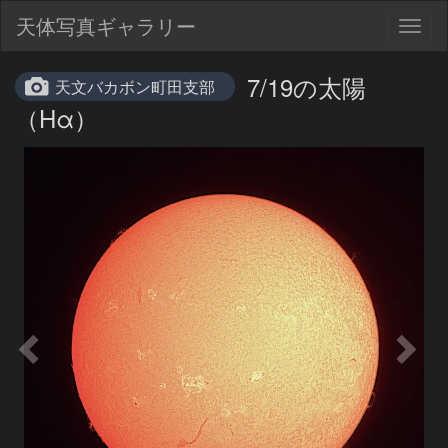
天体写真ギャラリー
Togg
navig
7/19の太陽
天文バカボン町田支部
（Hα）