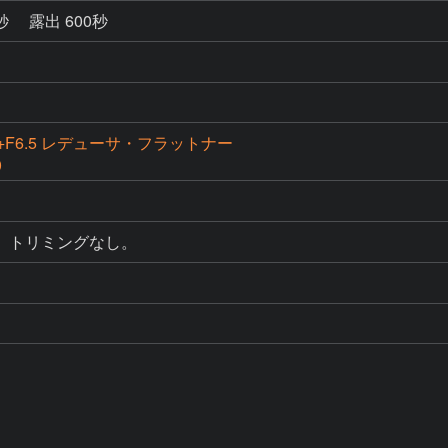
4秒
露出 600秒
RC+F6.5 レデューサ・フラットナー
0
。トリミングなし。