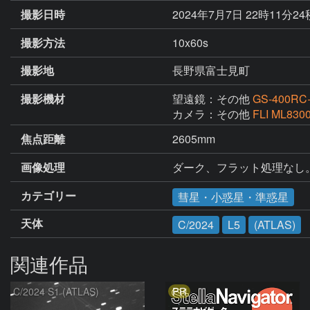
撮影日時
2024年7月7日 22時11分2
撮影方法
10x60s
撮影地
長野県富士見町
撮影機材
望遠鏡：その他
GS-400
カメラ：その他
FLI ML830
焦点距離
2605mm
画像処理
ダーク、フラット処理なし
カテゴリー
彗星・小惑星・準惑星
天体
C/2024
L5
(ATLAS)
関連作品
PR
C/2024 S1 (ATLAS)