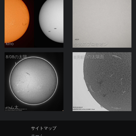
kino
小犬のプロキオン
8/08の太陽
8月8日の太陽面
ハム太
ta-o
サイトマップ
ホーム