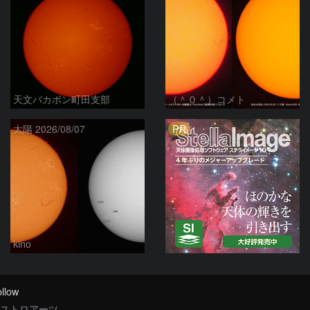
天文バカボン町田支部
（＾０＾）コメト
PR
太陽 2026/08/07
kino
llow
ストロアーツ