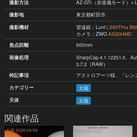
撮影方法
AZ-GTi（赤道儀モード）+ Lunt
撮影地
東京都町田市
撮影機材
望遠鏡：Lunt
LS60THα B6
カメラ：ZWO
ASI294MC
焦点距離
500mm
画像処理
SharpCap 4.1.12251
3.7.2（RAW）
特記事項
アストロアーツ様、「レンズ
カテゴリー
太陽
天体
太陽
関連作品
太陽 2026/08/08
2026/8/8 太陽