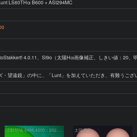
 LS60THα B600 + ASI294MC
00
.0、AutoStakkert! 4.0.11、SI9o（太陽Hα画像補正、しきい値
・望遠鏡」の中に、「Lunt」を加えていただき、有難うござ
活動領域 4498,4500：2026/08/08
太陽黒点