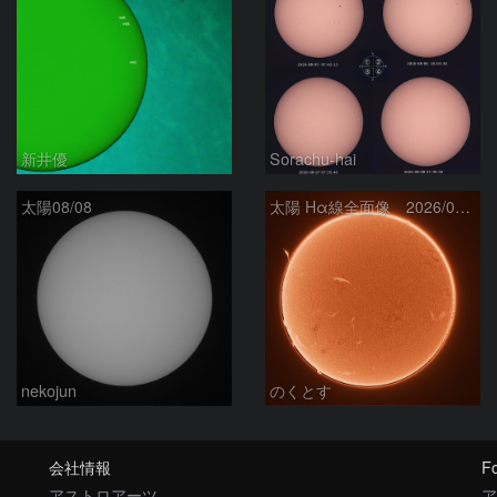
新井優
Sorachu-hai
太陽08/08
太陽 Hα線全面像 2026/08/08
nekojun
のくとす
会社情報
Fo
アストロアーツ
ア