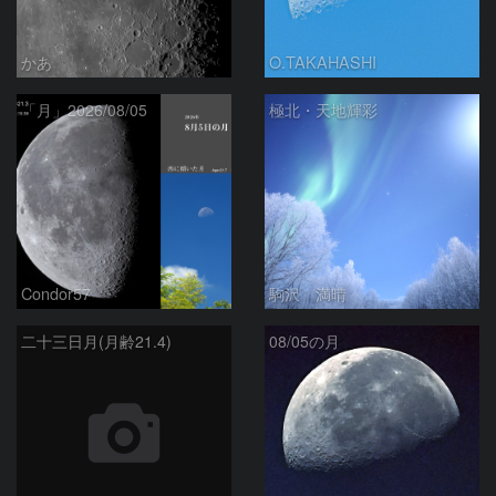
かあ
O.TAKAHASHI
「月」2026/08/05
極北・天地輝彩
Condor57
駒沢 満晴
二十三日月(月齢21.4)
08/05の月