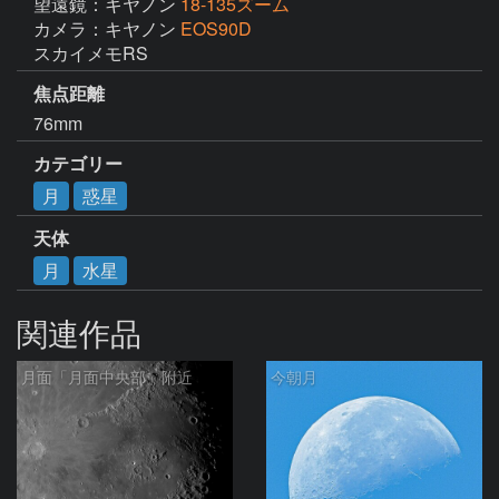
望遠鏡：キヤノン
18-135ズーム
カメラ：キヤノン
EOS90D
スカイメモRS
焦点距離
76mm
カテゴリー
月
惑星
天体
月
水星
関連作品
月面「月面中央部」附近
今朝月