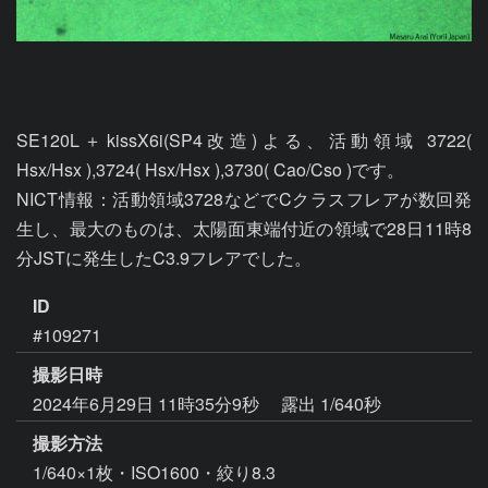
SE120L＋kissX6i(SP4改造)よる、活動領域 3722( 
Hsx/Hsx ),3724( Hsx/Hsx ),3730( Cao/Cso )です。

NICT情報：活動領域3728などでCクラスフレアが数回発
生し、最大のものは、太陽面東端付近の領域で28日11時8
分JSTに発生したC3.9フレアでした。
ID
#109271
撮影日時
2024年6月29日 11時35分9秒
露出 1/640秒
撮影方法
1/640×1枚・ISO1600・絞り8.3