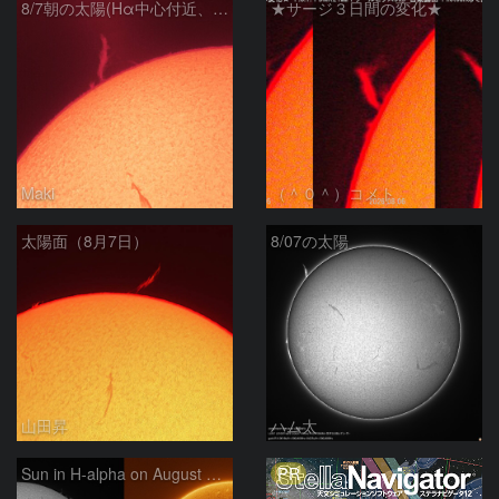
8/7朝の太陽(Hα中心付近、プロミネンス)
★サージ３日間の変化★
Maki
（＾０＾）コメト
太陽面（8月7日）
8/07の太陽
山田昇
ハム太
PR
Sun in H-alpha on August 7, 2026