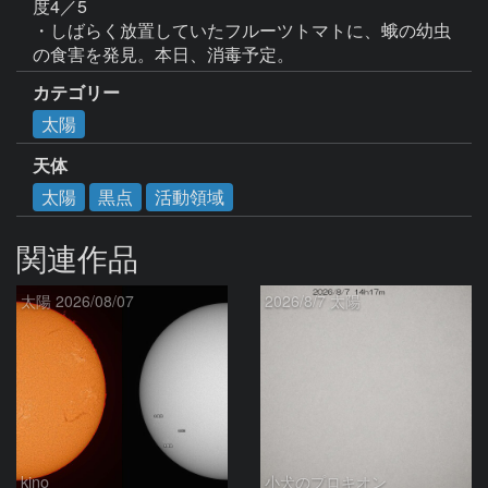
度4／5

・しばらく放置していたフルーツトマトに、蛾の幼虫
の食害を発見。本日、消毒予定。
カテゴリー
太陽
天体
太陽
黒点
活動領域
関連作品
太陽 2026/08/07
2026/8/7 太陽
kino
小犬のプロキオン