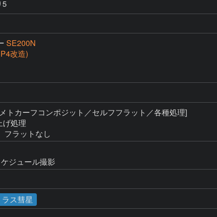
り5
ー
SE200N
(SP4改造)
 [メトカーフコンポジット／セルフフラット／各種処理]

上げ処理

、フラットなし
スケジュール撮影
トラス彗星