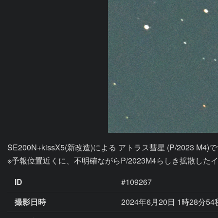
SE200N+kissX5(新改造)による アトラス彗星 (P/2023 M4
※予報位置近くに、不明確ながらP/2023M4らしき拡散し
ID
#109267
撮影日時
2024年6月20日 1時28分5