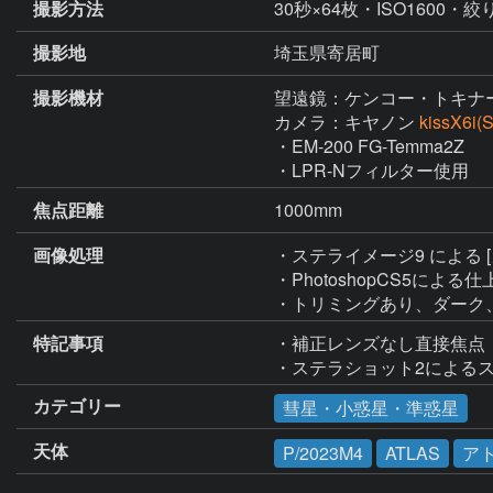
撮影方法
30秒×64枚・ISO1600・絞
撮影地
埼玉県寄居町
撮影機材
望遠鏡：ケンコー・トキナ
カメラ：キヤノン
kissX6i
・EM-200 FG-Temma2Z

・LPR-Nフィルター使用
焦点距離
1000mm
画像処理
・ステライメージ9 による
・PhotoshopCS5による仕
・トリミングあり、ダーク
特記事項
・補正レンズなし直接焦点

・ステラショット2による
カテゴリー
彗星・小惑星・準惑星
天体
P/2023M4
ATLAS
ア