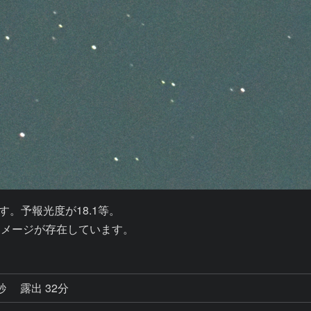
)です。予報光度が18.1等。

たイメージが存在しています。
4秒
露出 32分