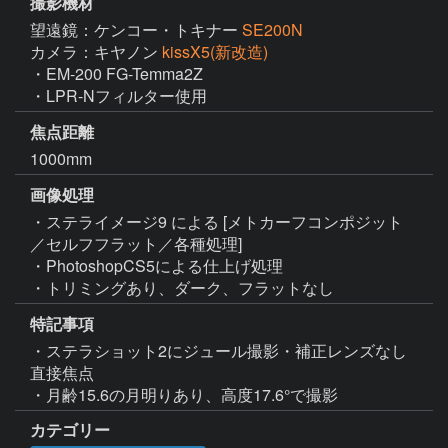
撮影機材
望遠鏡：ケンコー・トキナー
SE200N
カメラ：キヤノン
kissX5(新改造)
・EM-200 FG-Temma2Z

・LPR-Nフィルター使用
焦点距離
1000mm
画像処理
・ステライメージ9 による [メトカーフコンポジット
／セルフフラット／各種処理]

・PhotoshopCS5による仕上げ処理

・トリミングあり、ダーク、フラットなし
特記事項
・ステラショット2にジュール撮影・補正レンズなし
直接焦点

・月齢15.6の月明りあり、高度17.6°で撮影
カテゴリー