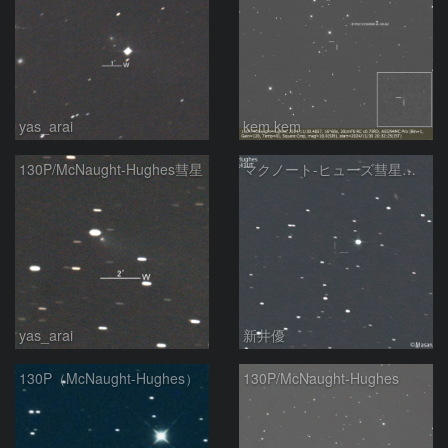
yas_arai
kem.kem
130P/McNaught-Hughes彗星
マクノート-ヒューズ彗星（130P)：2024/11/04
yas_arai
新井優
130P（McNaught-Hughes）
130P/McNaught-Hughes