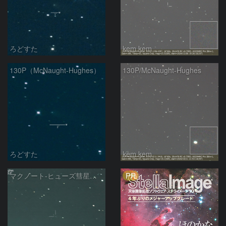
ろどすた
kem.kem
130P（McNaught-Hughes）
130P/McNaught-Hughes
ろどすた
kem.kem
PR
マクノート-ヒューズ彗星（130P)：2024/10/02