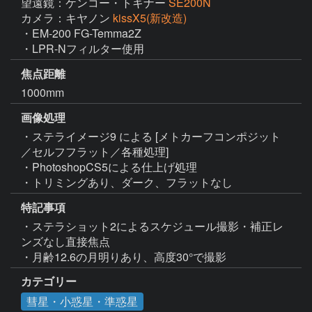
望遠鏡：ケンコー・トキナー
SE200N
カメラ：キヤノン
kissX5(新改造)
・EM-200 FG-Temma2Z

・LPR-Nフィルター使用
焦点距離
1000mm
画像処理
・ステライメージ9 による [メトカーフコンポジット
／セルフフラット／各種処理]

・PhotoshopCS5による仕上げ処理

・トリミングあり、ダーク、フラットなし
特記事項
・ステラショット2によるスケジュール撮影・補正レ
ンズなし直接焦点

・月齢12.6の月明りあり、高度30°で撮影
カテゴリー
彗星・小惑星・準惑星