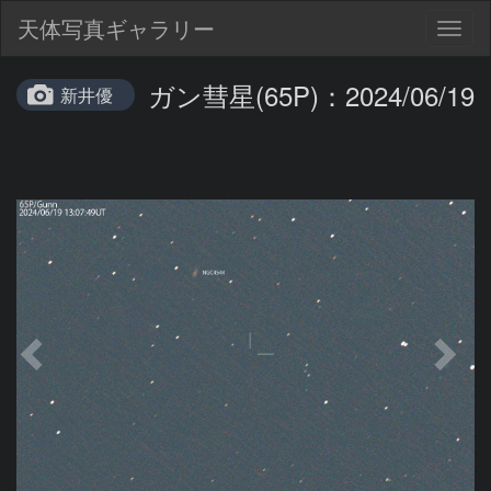
天体写真ギャラリー
Togg
navig
ガン彗星(65P)：2024/06/19
新井優