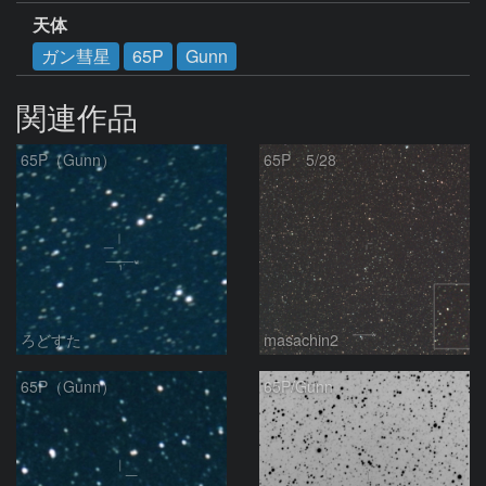
天体
ガン彗星
65P
Gunn
関連作品
65P（Gunn）
65P 5/28
ろどすた
masachin2
65P（Gunn）
65P/Gunn