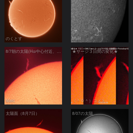
のくとす
Maki
8/7朝の太陽(Hα中心付近、プロミネンス)
★サージ３日間の変化★
Maki
（＾０＾）コメト
太陽面（8月7日）
8/07の太陽