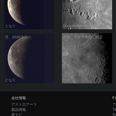
となり
DunkelerMond
月、2026/8/7
月面「月面中央部」附近
となり
かあ
会社情報
Fo
アストロアーツ
ア
製品情報
Tw
星ナビ
Y