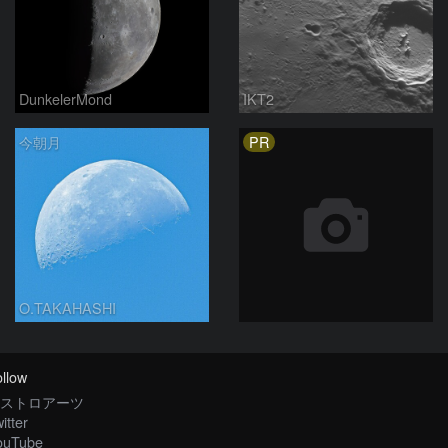
DunkelerMond
IKT2
PR
今朝月
O.TAKAHASHI
llow
ストロアーツ
itter
ouTube