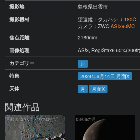
撮影地
島根県出雲市
撮影機材
望遠鏡：タカハシ
μ-180C
カメラ：ZWO
ASI290MC
焦点距離
2160mm
画像処理
AS!3, RegiStax6 50%(20
カテゴリー
月
特集
2024年6月14日 月面X
天体
月
月面X
関連作品
月齢23.3のフラマウロ付近
08/08の月