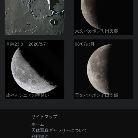
ウィルキンソン
天文バカボン町田支部
月齢23.3 2026/8/7
08/07の月
政やんシニアの手習い
天文バカボン町田支部
サイトマップ
ホーム
天体写真ギャラリーについて
利用規約