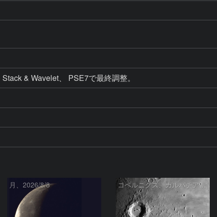
0fr) Stack & Wavelet、 PSE7で最終調整。 
月、2026/8/8
コペルニクス、カルパチア山脈付近