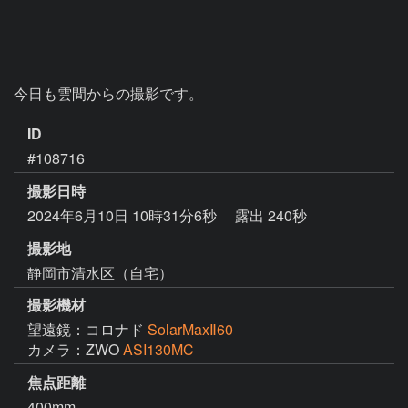
今日も雲間からの撮影です。
ID
#108716
撮影日時
2024年6月10日 10時31分6秒
露出 240秒
撮影地
静岡市清水区（自宅）
撮影機材
望遠鏡：コロナド
SolarMaxⅡ60
カメラ：ZWO
ASI130MC
焦点距離
400mm