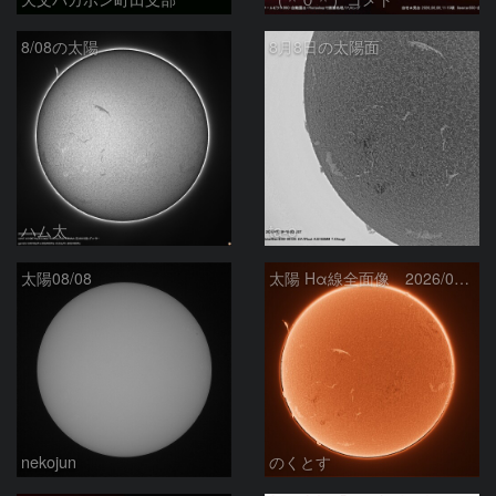
8/08の太陽
8月8日の太陽面
ハム太
ta-o
太陽08/08
太陽 Hα線全面像 2026/08/08
nekojun
のくとす