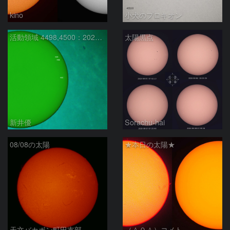
kino
小犬のプロキオン
活動領域 4498,4500：2026/08/08
太陽黒点
新井優
Sorachu-hai
08/08の太陽
★本日の太陽★
天文バカボン町田支部
（＾０＾）コメト