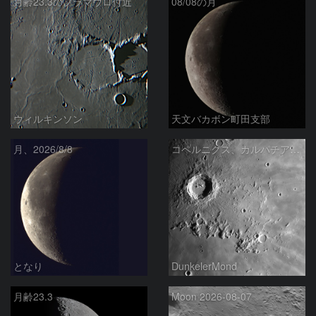
月齢23.3のフラマウロ付近
08/08の月
ウィルキンソン
天文バカボン町田支部
月、2026/8/8
コペルニクス、カルパチア山脈付近
となり
DunkelerMond
月齢23.3
Moon 2026-08-07