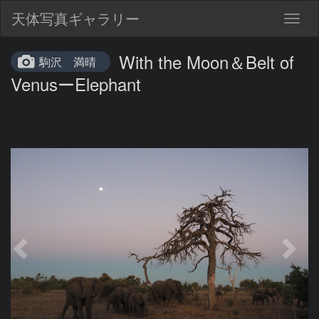
天体写真ギャラリー
Togg
navig
With the Moon＆Belt of
駒沢 満晴
VenusーElephant