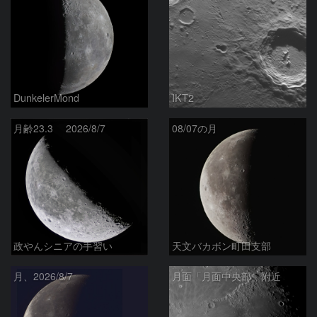
DunkelerMond
IKT2
月齢23.3 2026/8/7
08/07の月
政やんシニアの手習い
天文バカボン町田支部
月、2026/8/7
月面「月面中央部」附近