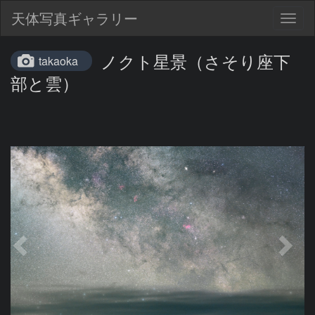
天体写真ギャラリー
Togg
navig
ノクト星景（さそり座下
takaoka
部と雲）