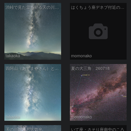
渋峠で見た立ち昇る天の川銀河
はくちょう座デネブ付近の空域 260720
takaoka
momonako
四阿山（あずまやさん）と立ち昇る夏の銀河
夏の大三角 260718
takaoka
momonako
天の川銀河と大気光
いて座・さそり座南中のころ