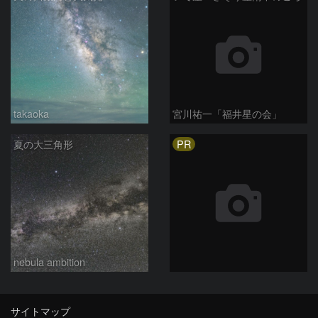
takaoka
宮川祐一「福井星の会」
PR
夏の大三角形
nebula ambition
サイトマップ