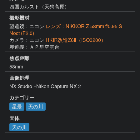
四国カルスト（天狗高原）
撮影機材
望遠鏡：ニコン
レンズ：NIKKOR Z 58mm f/0.95 S
Noct (F2.0)
カメラ：ニコン
HKIR改造Z6Ⅱ（ISO3200）
赤道義：ＡＰ星空雲台
焦点距離
58mm
画像処理
NX Studio +Nikon Capture NX２
カテゴリー
星景
天の川
天体
天の川