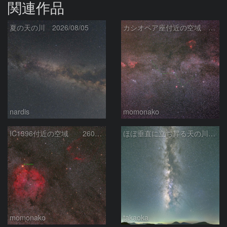
関連作品
夏の天の川 2026/08/05
カシオペア座付近の空域 260720
nardis
momonako
IC1396付近の空域 260720
ほぼ垂直に立ち昇る天の川銀河
momonako
takaoka