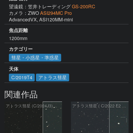
望遠鏡：笠井トレーディング
GS-200RC
カメラ：ZWO
ASI294MC Pro
AdvancedVX, ASI120MM-mini
焦点距離
1200mm
カテゴリー
彗星・小惑星・準惑星
天体
C/2019T4
アトラス彗星
関連作品
アトラス彗星 (C/2024J3)：2026/08/05
アトラス彗星 ( C/2022 E2 )：2026/07/27