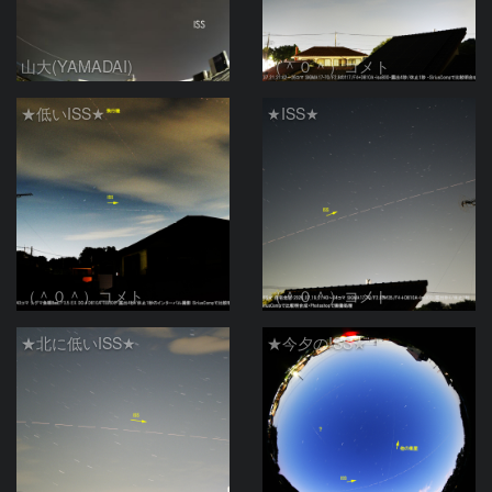
山大(YAMADAI)
（＾０＾）コメト
★低いISS★
★ISS★
（＾０＾）コメト
（＾０＾）コメト
★北に低いISS★
★今夕のISS★