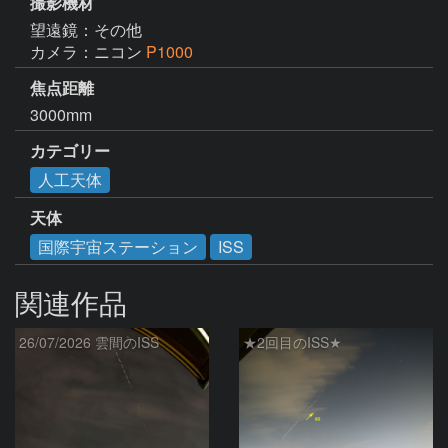
撮影機材
望遠鏡：その他
カメラ：ニコン
P1000
焦点距離
3000mm
カテゴリー
人工天体
天体
国際宇宙ステーション
ISS
関連作品
26/07/2026 雲間のISS
★2回目のISS★