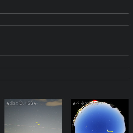
★北に低いISS★
★今夕のISS★