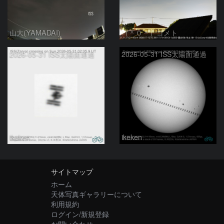
山大(YAMADAI)
（＾０＾）コメト
2026-05-31 ISS太陽面通過
2026-05-31 ISS太陽面通過
ikeken
ikeken
サイトマップ
ホーム
天体写真ギャラリーについて
利用規約
ログイン/新規登録
お問い合わせ