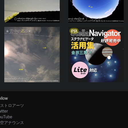
（＾０＾）コメト
（＾０＾）コメト
PR
★雲中のISS★
（＾０＾）コメト
llow
ストロアーツ
itter
ouTube
空アナウンス