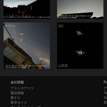
（＾０＾）コメト
（＾０＾）コメト
★ISS★
ISS
（＾０＾）コメト
山田昇
会社情報
Fo
アストロアーツ
ア
製品情報
Tw
星ナビ
Y
星空ガイド
星
オンラインショップ