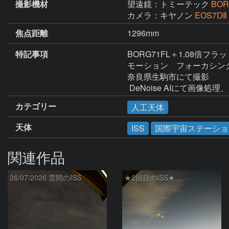
撮影機材
望遠鏡：トミーテック
BOR
カメラ：キヤノン
EOS7ⅮⅡ
焦点距離
1296mm
特記事項
BORG71FL＋1.08倍フ
モーション　フォーカシン
奈良県生駒市にて撮影

 DeNoise AIにて画像処
カテゴリー
人工天体
天体
ISS
国際宇宙ステーショ
関連作品
26/07/2026 雲間のISS
★2回目のISS★