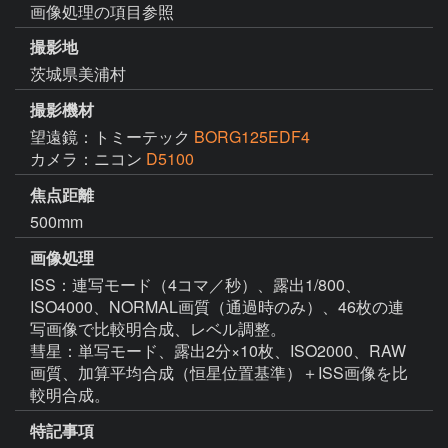
画像処理の項目参照
撮影地
茨城県美浦村
撮影機材
望遠鏡：トミーテック
BORG125EDF4
カメラ：ニコン
D5100
焦点距離
500mm
画像処理
ISS：連写モード（4コマ／秒）、露出1/800、
ISO4000、NORMAL画質（通過時のみ）、46枚の連
写画像で比較明合成、レベル調整。

彗星：単写モード、露出2分×10枚、ISO2000、RAW
画質、加算平均合成（恒星位置基準）＋ISS画像を比
較明合成。
特記事項