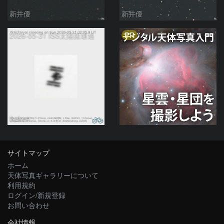
新井優
新井優
PR
2026-05-31 ISS太陽面通過
ikeken
サイトマップ
ホーム
天体写真ギャラリーについて
利用規約
ログイン/新規登録
お問い合わせ
会社情報