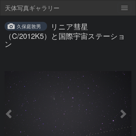
天体写真ギャラリー
Togg
navig
リニア彗星
久保庭敦男
（C/2012K5）と国際宇宙ステーショ
ン