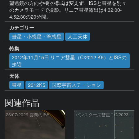
望遠鏡の方向や機器構成は変えず、ISSと彗星を別々
のカメラモードで撮影。リニア彗星露出は4:32:00-
4:52:30の20分間。
カテゴリー
彗星・小惑星・準惑星
人工天体
特集
2012年11月15日 リニア彗星（C/2012 K5）とISSの
接近
天体
彗星
2012K5
国際宇宙ステーション
関連作品
26/07/2026 雲間のISS
パンスターズ彗星 ( C/2023R1 )：2026/07/09