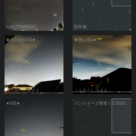
山大(YAMADAI)
新井優
★2回目のISS★
★低いISS★
（＾０＾）コメト
（＾０＾）コメト
★ISS★
パンスターズ彗星 ( C/2023R1 ) ：2026/07/08