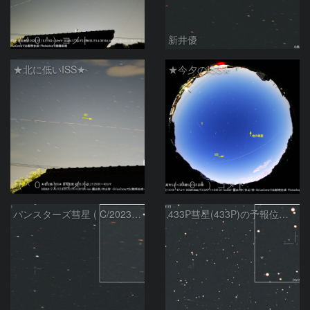
（＾０＾）コメト
新井優
★北に低いISS★
★今夕のISS★
（＾０＾）コメト
（＾０＾）コメト
パンスターズ彗星 ( C/2023R1 ) ：2026/05/20
433P彗星(433P)の予報位置：2026/05/30