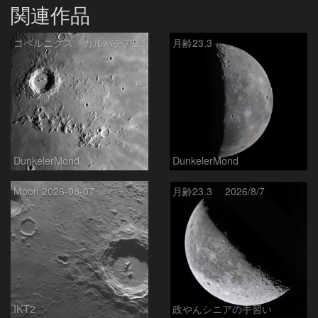
関連作品
コペルニクス、カルパチア山脈付近
月齢23.3
DunkelerMond
DunkelerMond
Moon 2026-08-07
月齢23.3 2026/8/7
IKT2
政やんシニアの手習い