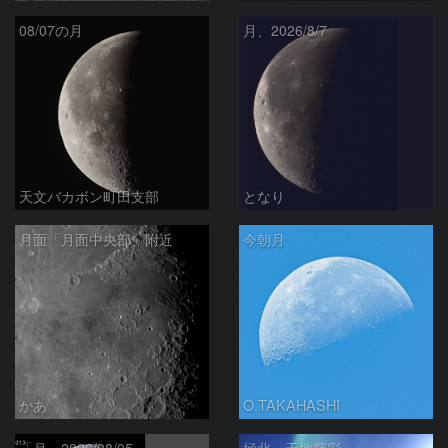
08/07の月
月、2026/8/7
天文バカボン町田支部
となり
月面「月面中央部」附近
今朝月
かあ
O.TAKAHASHI