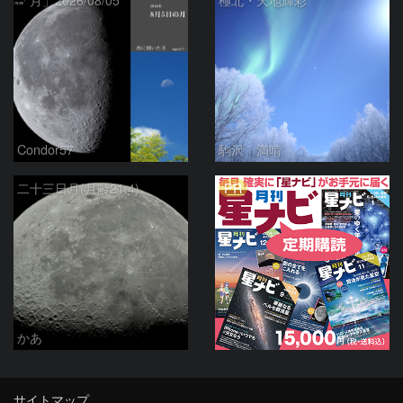
「月」2026/08/05
極北・天地輝彩
Condor57
駒沢 満晴
PR
二十三日月(月齢21.4)
かあ
サイトマップ