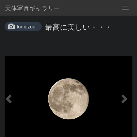
天体写真ギャラリー
Togg
navig
最高に美しい・・・
tomozou