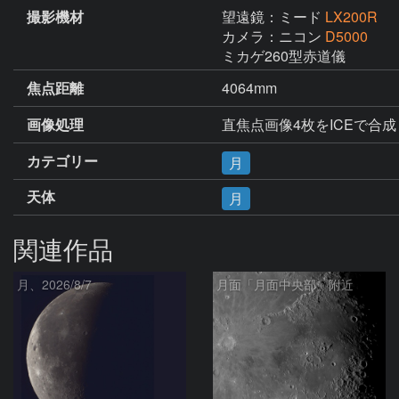
撮影機材
望遠鏡：ミード
LX200R
カメラ：ニコン
D5000
ミカゲ260型赤道儀
焦点距離
4064mm
画像処理
直焦点画像4枚をICEで合成 
カテゴリー
月
天体
月
関連作品
月、2026/8/7
月面「月面中央部」附近