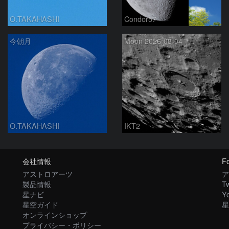
O.TAKAHASHI
Condor57
今朝月
Moon 2026-08-04
O.TAKAHASHI
IKT2
会社情報
Fo
アストロアーツ
ア
製品情報
Tw
星ナビ
Y
星空ガイド
星
オンラインショップ
プライバシー・ポリシー