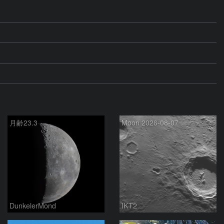
月齢23.3
Moon 2026-08-07
DunkelerMond
IKT2