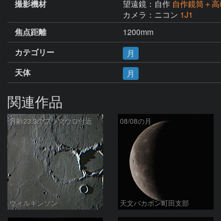
撮影機材
望遠鏡：自作
自作鏡筒＋高
カメラ：ニコン
1J1
焦点距離
1200mm
カテゴリー
月
天体
月
関連作品
月齢23.3のフラマウロ付近
08/08の月
ウィルキンソン
天文バカボン町田支部