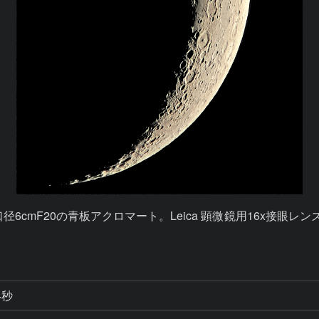
20の青板アクロマート。Leica 顕微鏡用16x接眼レンズと1Nikk
4秒