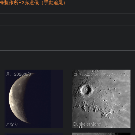
橋製作所P2赤道儀（手動追尾）
月、2026/8/8
コペルニクス、カルパチア山脈付近
となり
DunkelerMond