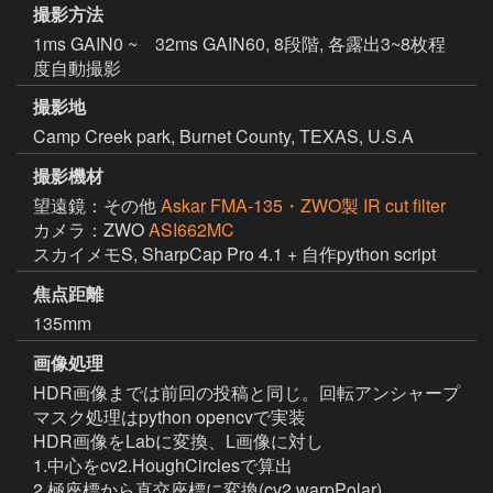
撮影方法
1ms GAIN0 ~ 32ms GAIN60, 8段階, 各露出3~8枚程
度自動撮影
撮影地
Camp Creek park, Burnet County, TEXAS, U.S.A
撮影機材
望遠鏡：その他
Askar FMA-135・ZWO製 IR cut filter
カメラ：ZWO
ASI662MC
スカイメモS, SharpCap Pro 4.1 + 自作python script
焦点距離
135mm
画像処理
HDR画像までは前回の投稿と同じ。回転アンシャープ
マスク処理はpython opencvで実装

HDR画像をLabに変換、L画像に対し

1.中心をcv2.HoughCirclesで算出

2.極座標から直交座標に変換(cv2.warpPolar)
