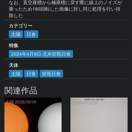
なお、直交座標から極座標に戻す際に線上のノイズが
乗ったため180回転した画像に対し同じ処理を行い排
除した
カテゴリー
太陽
日食
特集
2024年4月9日 北米皆既日食
天体
太陽
日食
皆既日食
関連作品
太陽 2026/08/08
2026/8/8 太陽