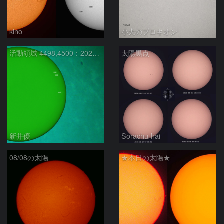
kino
小犬のプロキオン
活動領域 4498,4500：2026/08/08
太陽黒点
新井優
Sorachu-hai
08/08の太陽
★本日の太陽★