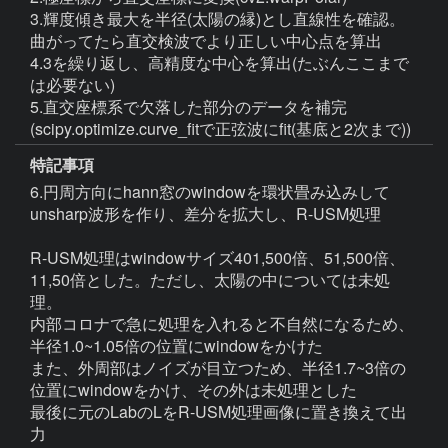
3.輝度傾き最大を半径(太陽の縁)とし直線性を確認。
曲がってたら直交検波でより正しい中心点を算出

4.3を繰り返し、高精度な中心を算出(たぶんここまで
は必要ない)

5.直交座標系で欠落した部分のデータを補完
(scipy.optimize.curve_fitで正弦波にfit(基底と2次まで))
特記事項
6.円周方向にhann窓のwindowを環状畳み込みして
unsharp波形を作り、差分を拡大し、R-USM処理

R-USM処理はwindowサイズ401,500倍、51,500倍、
11,50倍とした。ただし、太陽の中については未処
理。

内部コロナで急に処理を入れると不自然になるため、
半径1.0~1.05倍の位置にwindowをかけた

また、外周部はノイズが目立つため、半径1.7~3倍の
位置にwindowをかけ、その外は未処理とした

最後に元のLabのLをR-USM処理画像に置き換えて出
力
