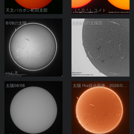
天文バカボン町田支部
（＾０＾）コメト
8/08の太陽
8月8日の太陽面
ハム太
ta-o
太陽08/08
太陽 Hα線全面像 2026/08/08