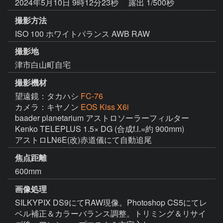
2024年5月10日 9時12分23秒
露出 1/500秒
撮影方法
ISO 100 ホワイトバランス AWB RAW
撮影地
津市白山町自宅
撮影機材
望遠鏡：タカハシ
FC-76
カメラ：キヤノン
EOS Kiss X6i
baader planetarium アストロソーラーフィルター

Kenko TELEPLUS 1.5× DG (合成f.l.=約 900mm)

アストロLN6E(改)赤道儀にて自動追尾
焦点距離
600mm
画像処理
SILKYPIX DS9にてRAW現像。Photoshop CS5にてレ
ベル補正＆カラーバランス調整。トリミング＆リサイ