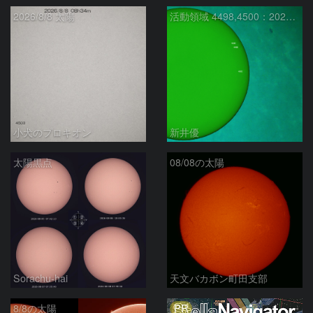
2026/8/8 太陽
活動領域 4498,4500：2026/08/08
小犬のプロキオン
新井優
太陽黒点
08/08の太陽
Sorachu-hai
天文バカボン町田支部
PR
8/8の太陽