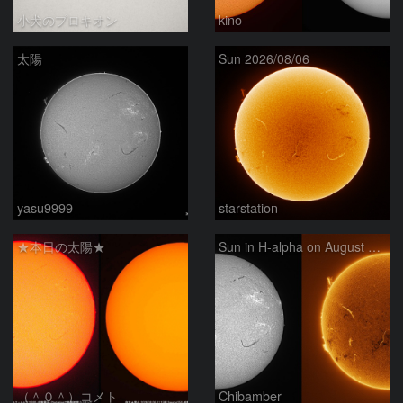
小犬のプロキオン
kino
太陽
Sun 2026/08/06
yasu9999
starstation
★本日の太陽★
Sun in H-alpha on August 6, 2026
（＾０＾）コメト
Chibamber