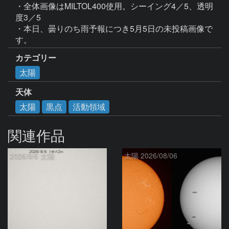
・全体画像はMILTOL400使用。シーイング4／5、透明
度3／5

・本日、曇りのち雨予報につき5月5日の未投稿画像で
す。
カテゴリー
太陽
天体
太陽
黒点
活動領域
関連作品
2026/8/6 太陽
太陽 2026/08/06