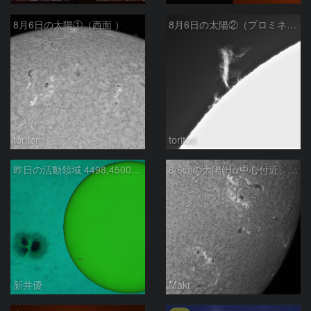
8月6日の太陽①（西面 ）
8月6日の太陽②（プロミネン北東縁 ）
toritori
toritori
昨日の活動領域 4498,4500：2026/08/05
8/6朝の太陽(Hα中心付近、4498、4502付近)
新井優
Maki