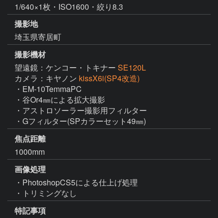
1/640×1枚・ISO1600・絞り8.3
撮影地
埼玉県寄居町
撮影機材
望遠鏡：ケンコー・トキナー
SE120L
カメラ：キヤノン
kissX6i(SP4改造)
・EM-10TemmaPC

・谷Or4㎜による拡大撮影

・アストロソーラー撮影用フィルター

・Gフィルター(SPカラーセット49㎜)
焦点距離
1000mm
画像処理
・PhotoshopCS5による仕上げ処理

・トリミングなし
特記事項