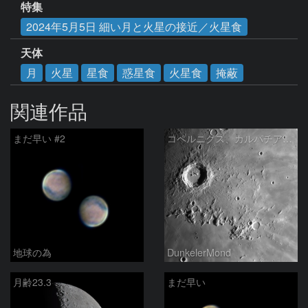
特集
2024年5月5日 細い月と火星の接近／火星食
天体
月
火星
星食
惑星食
火星食
掩蔽
関連作品
まだ早い #2
コペルニクス、カルパチア山脈付近
地球の為
DunkelerMond
月齢23.3
まだ早い