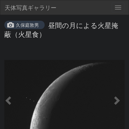
天体写真ギャラリー
Togg
navig
昼間の月による火星掩
久保庭敦男
蔽（火星食）