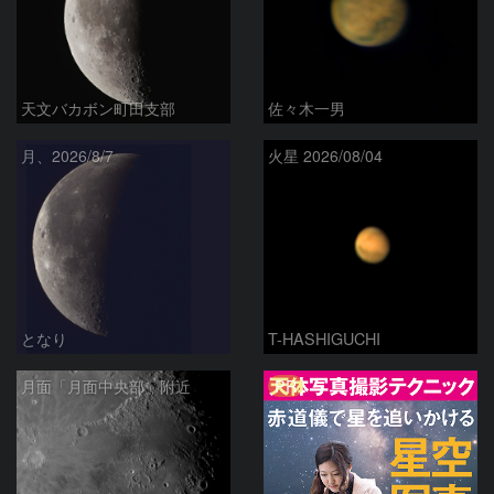
天文バカボン町田支部
佐々木一男
月、2026/8/7
火星 2026/08/04
となり
T-HASHIGUCHI
PR
月面「月面中央部」附近