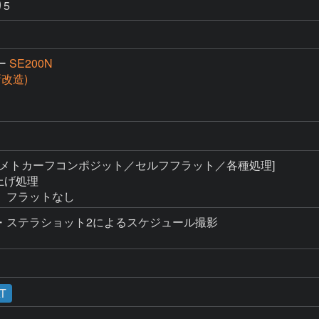
り5
ー
SE200N
(新改造)
 [メトカーフコンポジット／セルフフラット／各種処理]

上げ処理

、フラットなし
ステラショット2によるスケジュール撮影

T