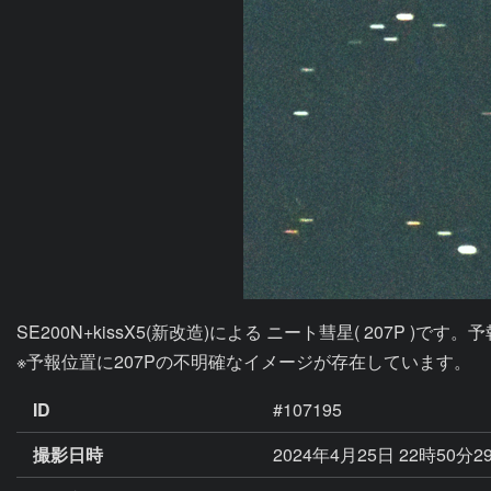
SE200N+kissX5(新改造)による ニート彗星( 207P )です。予
※予報位置に207Pの不明確なイメージが存在しています。
ID
#107195
撮影日時
2024年4月25日 22時50分2