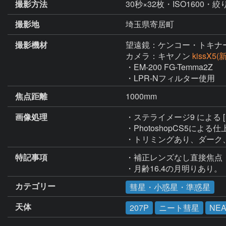
撮影方法
30秒×32枚・ISO1600・絞
撮影地
埼玉県寄居町
撮影機材
望遠鏡：ケンコー・トキナ
カメラ：キヤノン
kissX5
・EM-200 FG-Temma2Z

・LPR-Nフィルター使用
焦点距離
1000mm
画像処理
・ステライメージ9 による
・PhotoshopCS5による仕
・トリミングあり、ダーク
特記事項
・補正レンズなし直接焦点・
・月齢16.4の月明りあり。
カテゴリー
彗星・小惑星・準惑星
天体
207P
ニート彗星
NEA