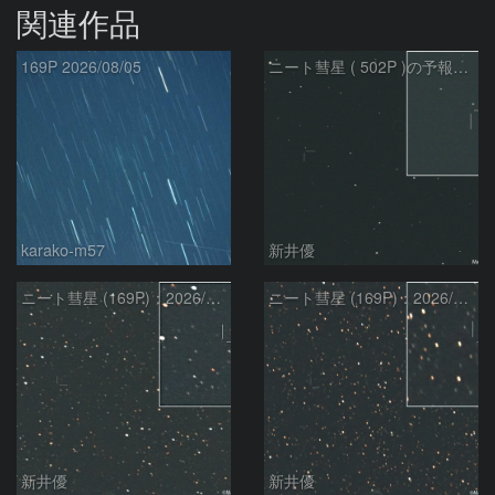
関連作品
169P 2026/08/05
ニート彗星 ( 502P )の予報位置：2026/07/27
karako-m57
新井優
ニート彗星 (169P)：2026/05/20
ニート彗星 (169P)：2026/05/30
新井優
新井優