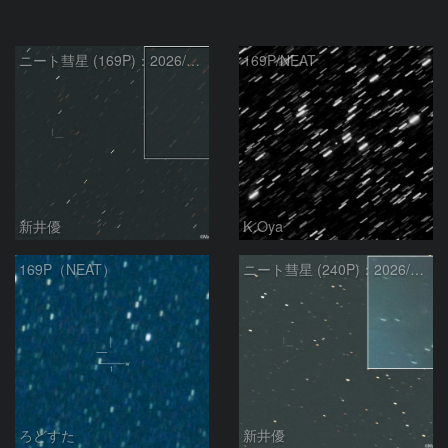
ニート彗星 (169P)：2026/07/09
169P/NEAT
新井優
K.Oya
169P（NEAT）
ニート彗星 (240P)：2026/03/21
ろどすた
新井優