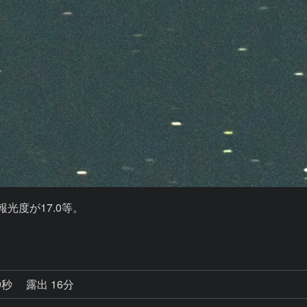
報光度が17.0等。

9秒
露出 16分