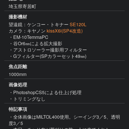
埼玉県寄居町
撮影機材
望遠鏡：ケンコー・トキナー
SE120L
カメラ：キヤノン
kissX6i(SP4改造)
・EM-10TemmaPC

・谷Or6㎜による拡大撮影

・アストロソーラー撮影用フィルター

・Gフィルター(SPカラーセット49㎜)
焦点距離
1000mm
画像処理
・PhotoshopCS5による仕上げ処理

・トリミングなし
特記事項
・全体画像はMILTOL400使用。シーイング3／5、透明
度3／5
