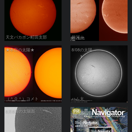
天文バカボン町田支部
銀河☆
★本日の太陽★
8/08の太陽
（＾０＾）コメト
ハム太
PR
8月8日の太陽面