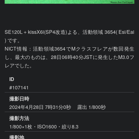
SE120L＋kissX6i(SP4改造)よる、活動領域 3654( Esi/Eai 
) です。

NICT情報：活動領域3654でMクラスフレアが数回発生
し、最大のものは、28日06時40分JSTに発生したM3.0フ
レアでした。
ID
#107141
撮影日時
2024年4月28日 7時31分0秒
露出 1/800秒
撮影方法
1/800×1枚・ISO1600・絞り8.3
撮影地