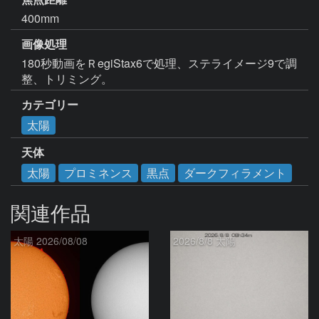
400mm
画像処理
180秒動画をＲegiStax6で処理、ステライメージ9で調
整、トリミング。
カテゴリー
太陽
天体
太陽
プロミネンス
黒点
ダークフィラメント
関連作品
太陽 2026/08/08
2026/8/8 太陽