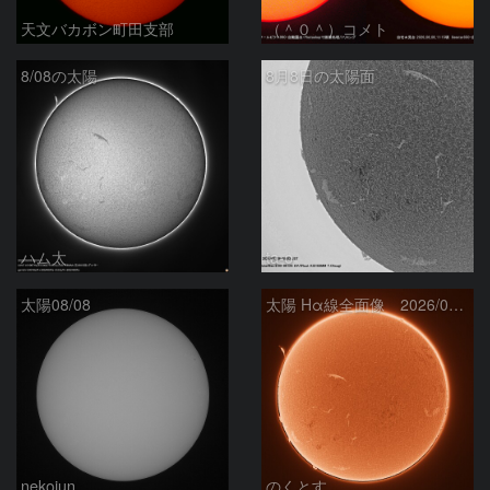
天文バカボン町田支部
（＾０＾）コメト
8/08の太陽
8月8日の太陽面
ハム太
ta-o
太陽08/08
太陽 Hα線全面像 2026/08/08
nekojun
のくとす