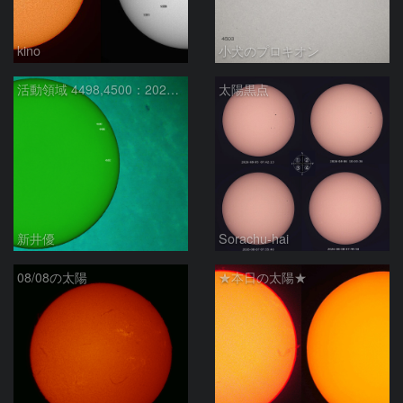
kino
小犬のプロキオン
活動領域 4498,4500：2026/08/08
太陽黒点
新井優
Sorachu-hai
08/08の太陽
★本日の太陽★