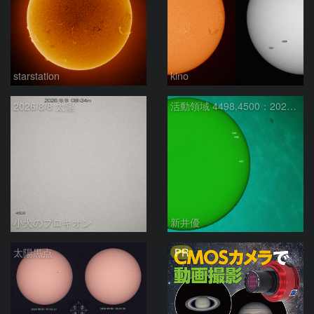
starstation
kino
2026/8/8 太陽
活動領域 4498,4500：2026/08/08
小犬のプロキオン
新井優
PR
太陽黒点