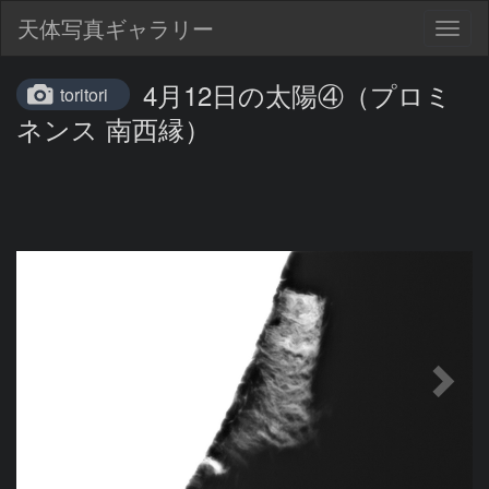
天体写真ギャラリー
Togg
navig
4月12日の太陽④（プロミ
toritori
ネンス 南西縁）