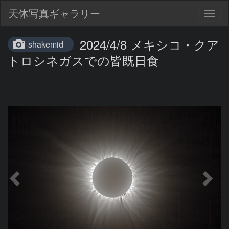
天体写真ギャラリー
Togg
navig
2024/4/8 メキシコ・クア
shakemid
トロシネガスでの皆既日食