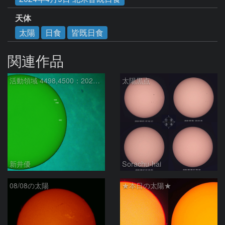
天体
太陽
日食
皆既日食
関連作品
活動領域 4498,4500：2026/08/08
太陽黒点
新井優
Sorachu-hai
08/08の太陽
★本日の太陽★