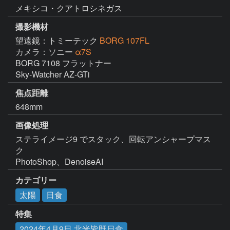
メキシコ・クアトロシネガス
撮影機材
望遠鏡：トミーテック
BORG 107FL
カメラ：ソニー
α7S
BORG 7108 フラットナー

Sky-Watcher AZ-GTi
焦点距離
648mm
画像処理
ステライメージ9 でスタック、回転アンシャープマス
ク

PhotoShop、DenoiseAI
カテゴリー
太陽
日食
特集
2024年4月9日 北米皆既日食