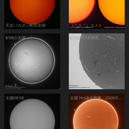
天文バカボン町田支部
（＾０＾）コメト
8/08の太陽
8月8日の太陽面
ハム太
ta-o
太陽08/08
太陽 Hα線全面像 2026/08/08