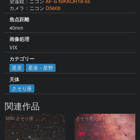
望遠鏡：ニコン
AF-S NIKKOR18-55
カメラ：ニコン
D5600
焦点距離
40mm
画像処理
VIX
カテゴリー
星景
星座・星野
天体
さそり座
関連作品
M80 さそり座
さそり座の尾付近の空域 260718