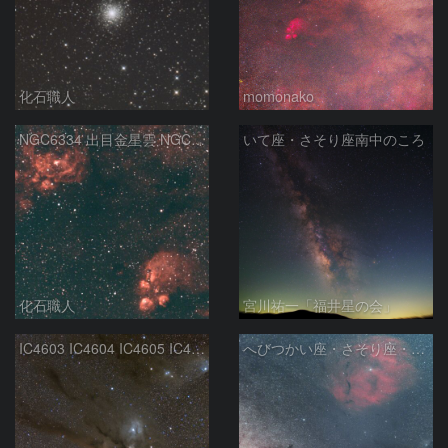
化石職人
momonako
NGC6334 出目金星雲 NGC6357 彼岸花星雲 さそり座
いて座・さそり座南中のころ
化石職人
宮川祐一「福井星の会」
IC4603 IC4604 IC4605 IC4606 Sh2-9 IC4592 カラフルタウン 青い馬頭星雲 さそり座
へびつかい座・さそり座・いて座と天の川