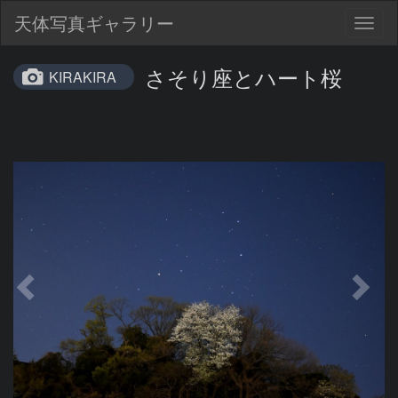
天体写真ギャラリー
Togg
navig
さそり座とハート桜
KIRAKIRA