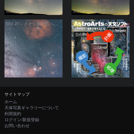
宮川祐一「福井星の会」
宮川祐一「福井星の会」
PR
Sh2-27～さそり座頭部 へびつかい座 さそり座
化石職人
サイトマップ
ホーム
天体写真ギャラリーについて
利用規約
ログイン/新規登録
お問い合わせ