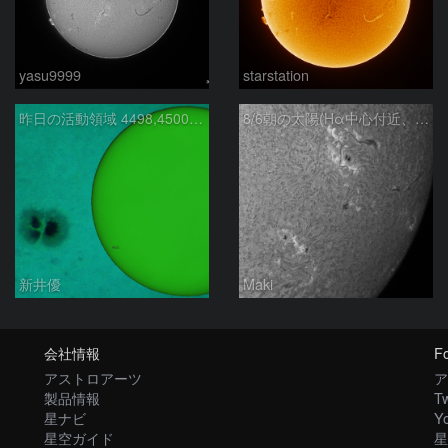
yasu9999
starstation
昨日の活動領域 4498,4500：2026/08/05
8/6朝の太陽(Hα中心付近、4498、4502付近)
新井優
Maki
会社情報
Fo
アストロアーツ
ア
製品情報
Tw
星ナビ
Y
星空ガイド
星