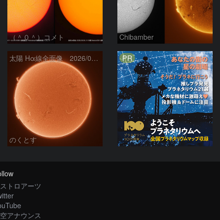
（＾０＾）コメト
Chibamber
PR
太陽 Hα線全面像 2026/08/06
のくとす
llow
ストロアーツ
itter
ouTube
空アナウンス