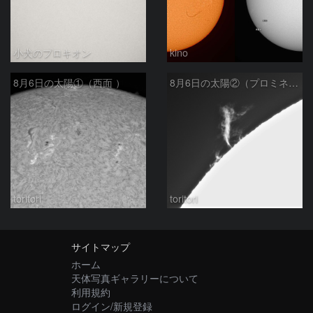
小犬のプロキオン
kino
8月6日の太陽①（西面 ）
8月6日の太陽②（プロミネン北東縁 ）
toritori
toritori
サイトマップ
ホーム
天体写真ギャラリーについて
利用規約
ログイン/新規登録