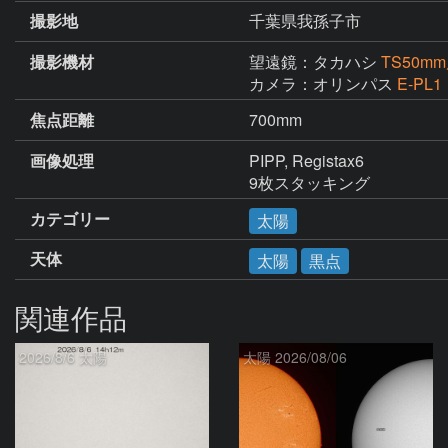
撮影地
千葉県我孫子市
撮影機材
望遠鏡：タカハシ
TS50
カメラ：オリンパス
E-PL1
焦点距離
700mm
画像処理
PIPP, Registax6

9枚スタッキング
カテゴリー
太陽
天体
太陽
黒点
関連作品
2026/8/6 太陽
太陽 2026/08/06