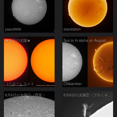
yasu9999
starstation
★本日の太陽★
Sun in H-alpha on August 6, 2026
（＾０＾）コメト
Chibamber
8月6日の太陽①（西面 ）
8月6日の太陽②（プロミネン北東縁 ）