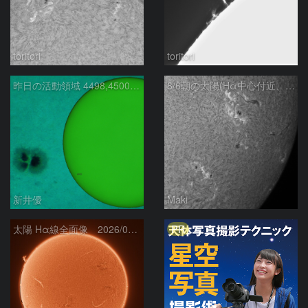
toritori
toritori
昨日の活動領域 4498,4500：2026/08/05
8/6朝の太陽(Hα中心付近、4498、4502付近)
新井優
Maki
PR
太陽 Hα線全面像 2026/08/06