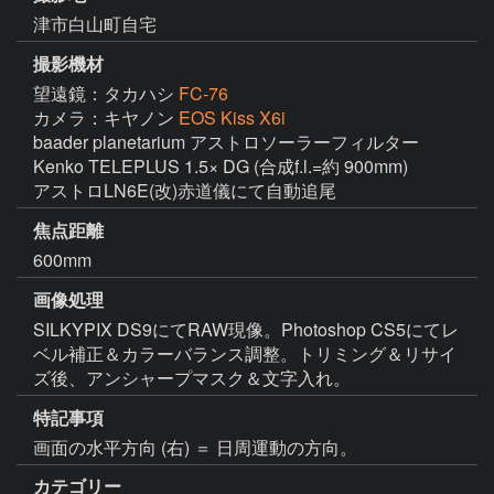
津市白山町自宅
撮影機材
望遠鏡：タカハシ
FC-76
カメラ：キヤノン
EOS Kiss X6i
baader planetarium アストロソーラーフィルター

Kenko TELEPLUS 1.5× DG (合成f.l.=約 900mm)

アストロLN6E(改)赤道儀にて自動追尾
焦点距離
600mm
画像処理
SILKYPIX DS9にてRAW現像。Photoshop CS5にてレ
ベル補正＆カラーバランス調整。トリミング＆リサイ
ズ後、アンシャープマスク＆文字入れ。
特記事項
画面の水平方向 (右) ＝ 日周運動の方向。
カテゴリー