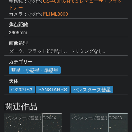
望遠鏡：その他
GS-400RC+F6.5 レデューサ・フラッ
トナー
カメラ：その他
FLI ML8300
焦点距離
2605mm
画像処理
ダーク、フラット処理なし。トリミングなし。
カテゴリー
彗星・小惑星・準惑星
天体
C/2021S3
PANSTARRS
パンスターズ彗星
関連作品
パンスターズ彗星 ( C/2024R4 )：2026/07/27
パンスターズ彗星 ( C/2023R1 )：2026/07/09