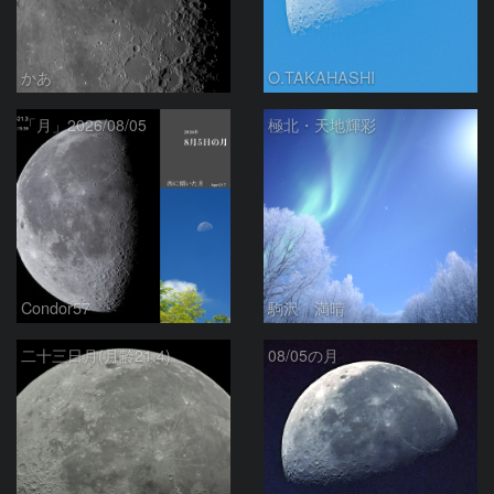
かあ
O.TAKAHASHI
「月」2026/08/05
極北・天地輝彩
Condor57
駒沢 満晴
二十三日月(月齢21.4)
08/05の月