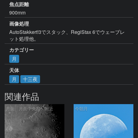
焦点距離
900mm
画像処理
AutoStakkert!3でスタック、RegiStax 6でウェーブレ
ット処理他。
カテゴリー
月
天体
月
十三夜
関連作品
月面「月面中央部」附近
今朝月