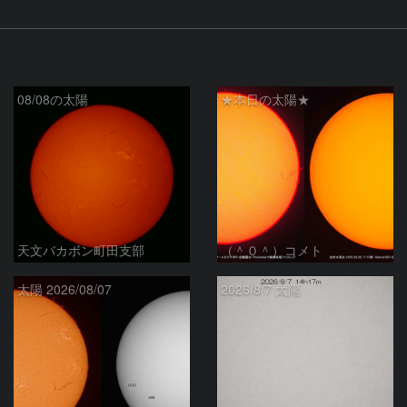
08/08の太陽
★本日の太陽★
天文バカボン町田支部
（＾０＾）コメト
太陽 2026/08/07
2026/8/7 太陽