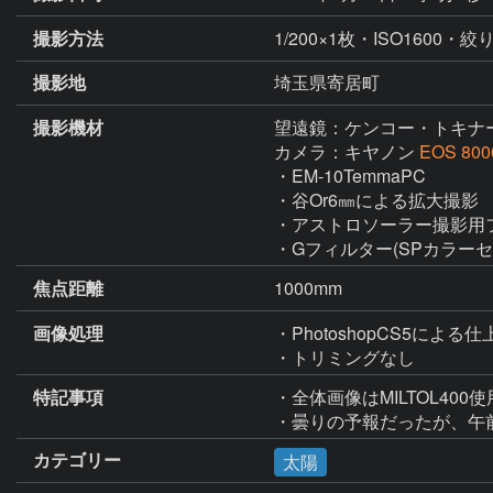
撮影方法
1/200×1枚・ISO1600・絞り
撮影地
埼玉県寄居町
撮影機材
望遠鏡：ケンコー・トキナ
カメラ：キヤノン
EOS 800
・EM-10TemmaPC

・谷Or6㎜による拡大撮影

・アストロソーラー撮影用フ
・Gフィルター(SPカラーセ
焦点距離
1000mm
画像処理
・PhotoshopCS5による仕
・トリミングなし
特記事項
・全体画像はMILTOL400
・曇りの予報だったが、午
カテゴリー
太陽