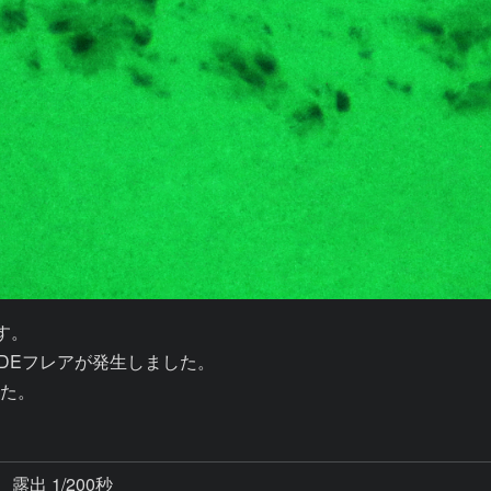
す。

FのLDEフレアが発生しました。

した。
露出 1/200秒