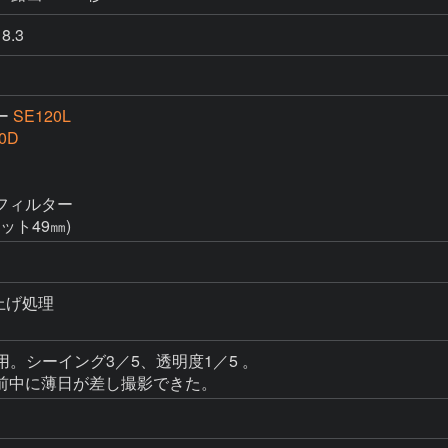
8.3
ー
SE120L
0D
ィルター

ット49㎜)
上げ処理

使用。シーイング3／5、透明度1／5 。

前中に薄日が差し撮影できた。