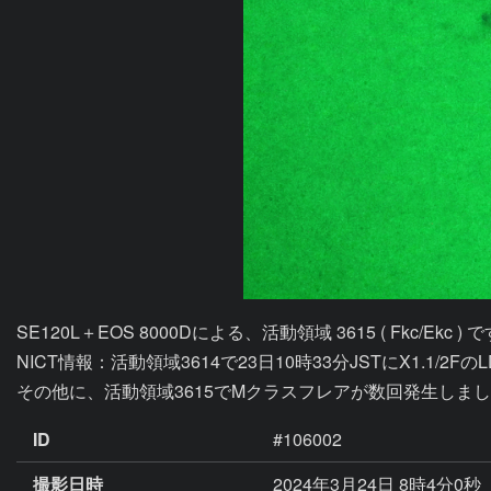
SE120L＋EOS 8000Dによる、活動領域 3615 ( Fkc/Ekc ) で
NICT情報：活動領域3614で23日10時33分JSTにX1.1/2
その他に、活動領域3615でMクラスフレアが数回発生しま
ID
#106002
撮影日時
2024年3月24日 8時4分0秒