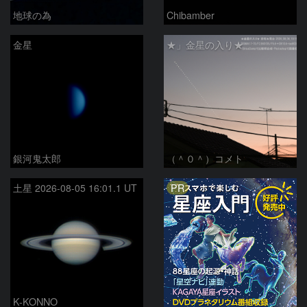
地球の為
Chibamber
金星
★」金星の入り★
銀河鬼太郎
（＾０＾）コメト
PR
土星 2026-08-05 16:01.1 UT
K-KONNO