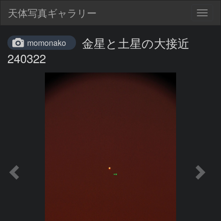
天体写真ギャラリー
Togg
navig
金星と土星の大接近
momonako
240322