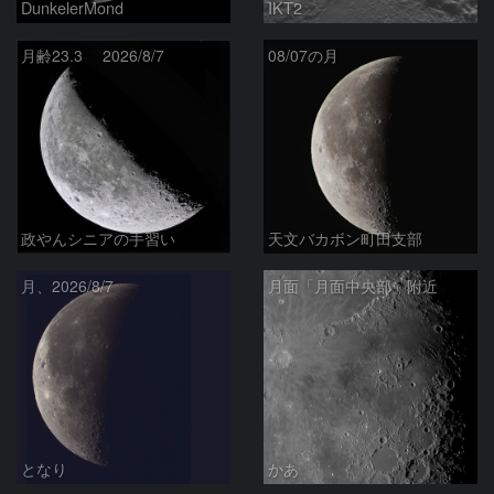
DunkelerMond
IKT2
月齢23.3 2026/8/7
08/07の月
政やんシニアの手習い
天文バカボン町田支部
月、2026/8/7
月面「月面中央部」附近
となり
かあ