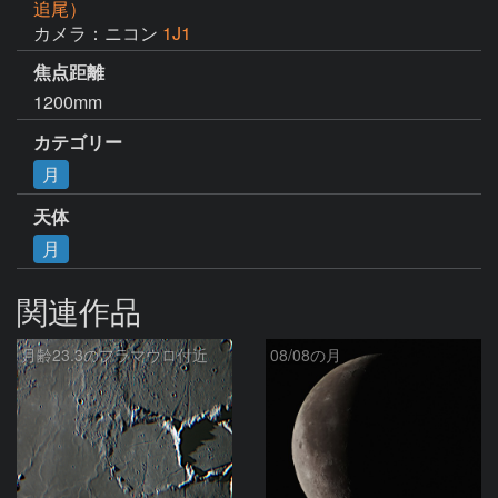
追尾）
カメラ：ニコン
1J1
焦点距離
1200mm
カテゴリー
月
天体
月
関連作品
月齢23.3のフラマウロ付近
08/08の月