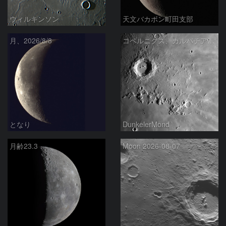
ウィルキンソン
天文バカボン町田支部
月、2026/8/8
コペルニクス、カルパチア山脈付近
となり
DunkelerMond
月齢23.3
Moon 2026-08-07