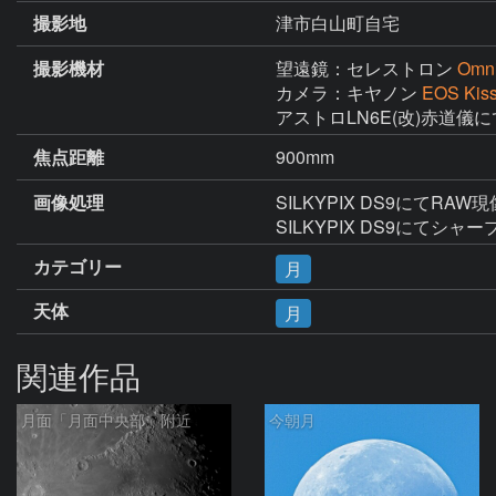
撮影地
津市白山町自宅
撮影機材
望遠鏡：セレストロン
Omn
カメラ：キヤノン
EOS Kiss
アストロLN6E(改)赤道儀
焦点距離
900mm
画像処理
SILKYPIX DS9にてR
SILKYPIX DS9にてシャー
カテゴリー
月
天体
月
関連作品
月面「月面中央部」附近
今朝月