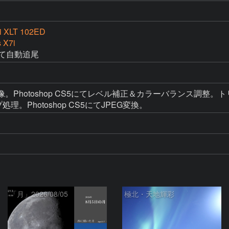
i XLT 102ED
 X7i
にて自動追尾
AW現像。Photoshop CS5にてレベル補正＆カラーバランス調整。
プ処理。Photoshop CS5にてJPEG変換。
「月」2026/08/05
極北・天地輝彩