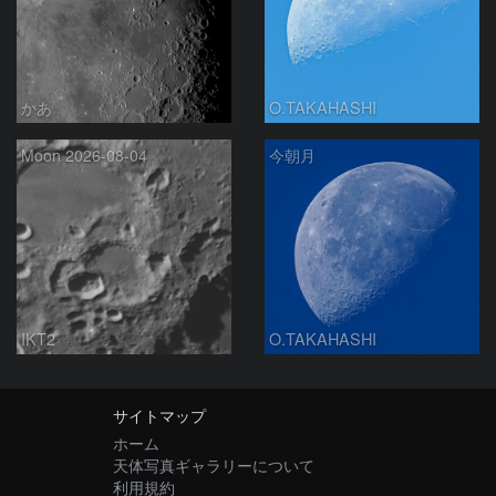
かあ
O.TAKAHASHI
Moon 2026-08-04
今朝月
IKT2
O.TAKAHASHI
サイトマップ
ホーム
天体写真ギャラリーについて
利用規約