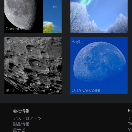
Condor57
駒沢 満晴
Moon 2026-08-04
今朝月
IKT2
O.TAKAHASHI
会社情報
Fo
アストロアーツ
ア
製品情報
Tw
星ナビ
Y