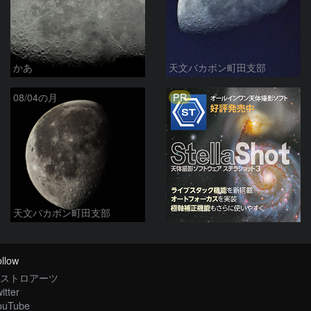
かあ
天文バカボン町田支部
PR
08/04の月
天文バカボン町田支部
llow
ストロアーツ
itter
ouTube