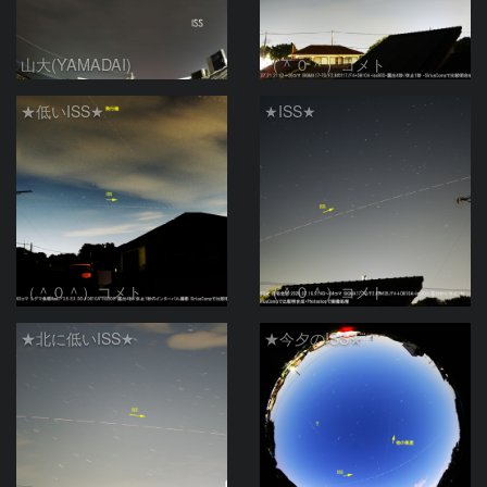
山大(YAMADAI)
（＾０＾）コメト
★低いISS★
★ISS★
（＾０＾）コメト
（＾０＾）コメト
★北に低いISS★
★今夕のISS★