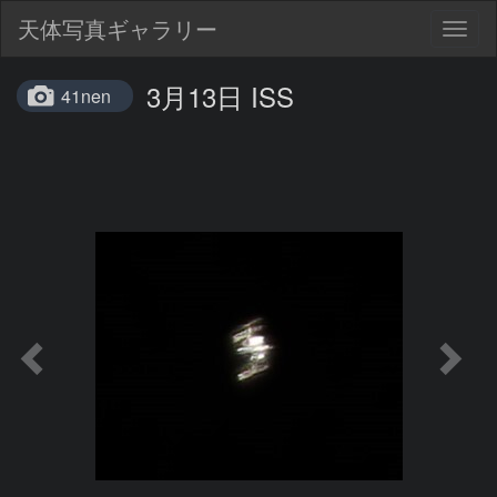
天体写真ギャラリー
Togg
navig
3月13日 ISS
41nen