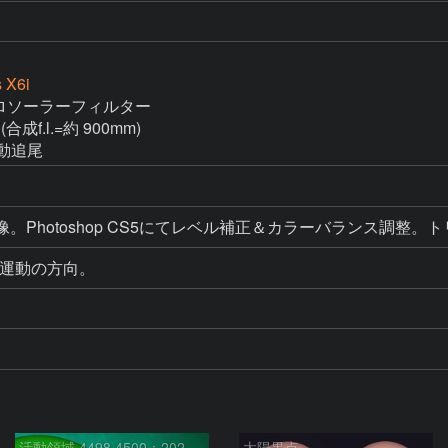
 X6i
 アストロソーラーフィルター

(合成f.l.=約 900mm)

自動追尾
RAW現像。Photoshop CS5にてレベル補正＆カラーバラン
活動領域 4498,4500：2026/08/08
太陽黒点