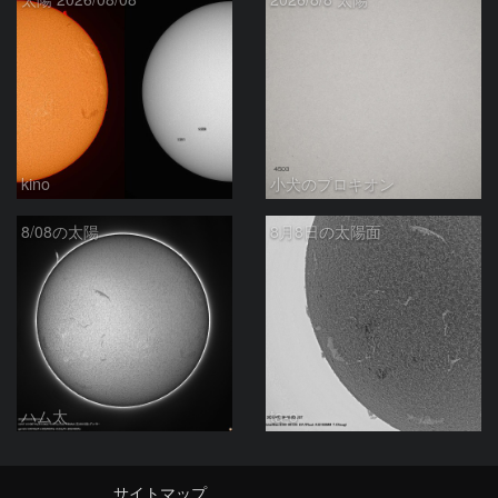
kino
小犬のプロキオン
8/08の太陽
8月8日の太陽面
ハム太
ta-o
サイトマップ