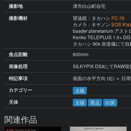
撮影地
津市白山町自宅
撮影機材
望遠鏡：タカハシ
FC-76
カメラ：キヤノン
EOS Kiss
baader planetarium
Kenko TELEPLUS 1.5× DG 
タカハシ 90s 赤道儀にて
焦点距離
600mm
画像処理
SILKYPIX DS9にて
特記事項
カテゴリー
太陽
天体
太陽
黒点
白斑
関連作品
太陽 2026/08/08
2026/8/8 太陽