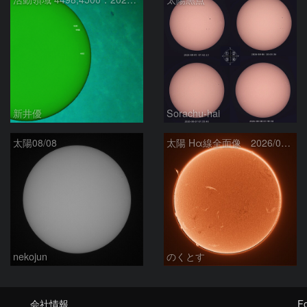
新井優
Sorachu-hai
太陽08/08
太陽 Hα線全面像 2026/08/08
nekojun
のくとす
会社情報
Fo