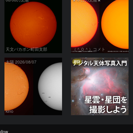
天文バカボン町田支部
（＾０＾）コメト
PR
太陽 2026/08/07
kino
llow