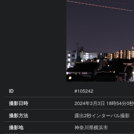
ID
#105242
撮影日時
2024年3月3日 18時54分0
撮影方法
露出2秒インターバル撮影 撮
撮影地
神奈川県横浜市