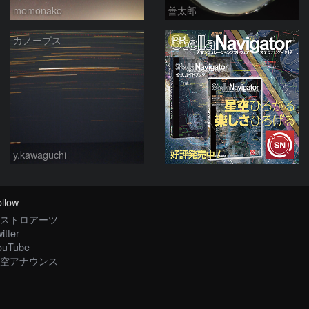
momonako
善太郎
PR
カノープス
y.kawaguchi
llow
ストロアーツ
itter
ouTube
空アナウンス