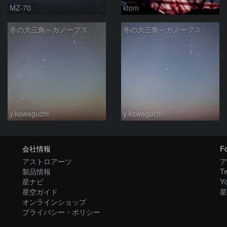
MZ-70
ktom
冬の大三角～カノープス
冬の大三角～カノープス
y.kawaguchi
y.kawaguchi
会社情報
Fo
アストロアーツ
ア
製品情報
Tw
星ナビ
Y
星空ガイド
星
オンラインショップ
プライバシー・ポリシー