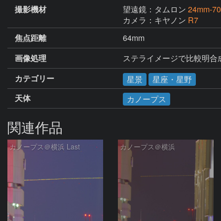
撮影機材
望遠鏡：タムロン
24mm-70
カメラ：キヤノン
R7
焦点距離
64mm
画像処理
ステライメージで比較明合
カテゴリー
星景
星座・星野
天体
カノープス
関連作品
カノープス＠横浜 Last
カノープス＠横浜