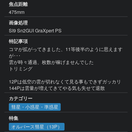
焦点距離
475mm
画像処理
SI9 Sn2GUI GraXpert PS
特記事項
コマが拡がってきました、11等後半のように思えます
が･･･

雲が時々通過、枚数が稼げませんでした

トリミング

12Pは低空の雲が切れなくて見る事もできずガッカリ

144Pは雲量が増えてきてやる気も失せて退散
カテゴリー
彗星・小惑星・準惑星
特集
オルバース彗星（13P）