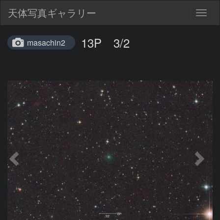
天体写真ギャラリー
Togg
navig
13P 3/2
masachin2