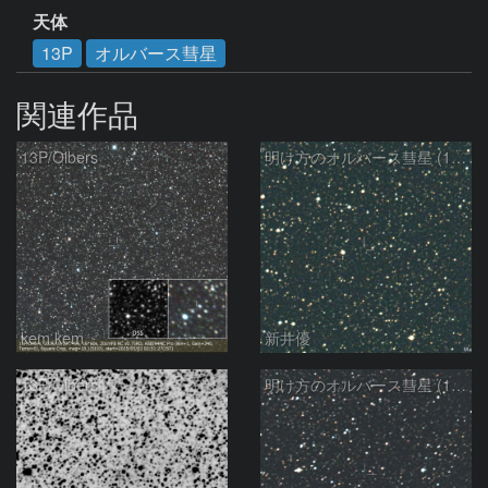
天体
13P
オルバース彗星
関連作品
13P/Olbers
明け方のオルバース彗星 (13P)：2025/03/20
kem.kem
新井優
13P/Olbers
明け方のオルバース彗星 (13P)：2025/03/01