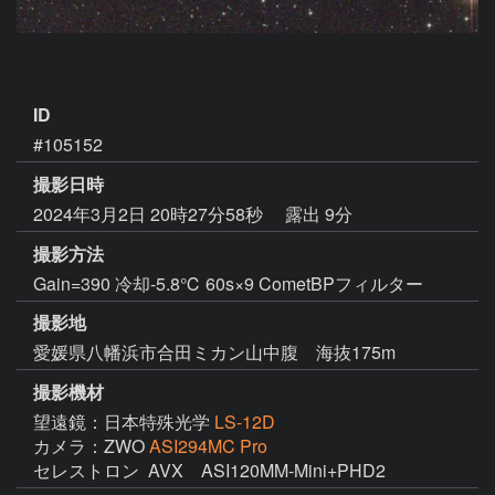
ID
#105152
撮影日時
2024年3月2日 20時27分58秒
露出 9分
撮影方法
Gain=390 冷却-5.8℃ 60s×9 CometBPフィルター
撮影地
愛媛県八幡浜市合田ミカン山中腹 海抜175m
撮影機材
望遠鏡：日本特殊光学
LS-12D
カメラ：ZWO
ASI294MC Pro
セレストロン  AVX　ASI120MM-Mini+PHD2