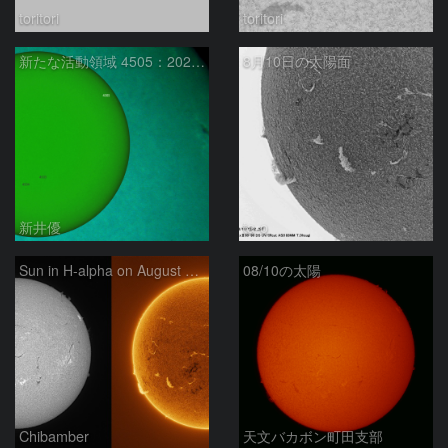
toritori
toritori
新たな活動領域 4505：2026/08/10
8月10日の太陽面
新井優
ta-o
Sun in H-alpha on August 10, 2026
08/10の太陽
Chibamber
天文バカボン町田支部