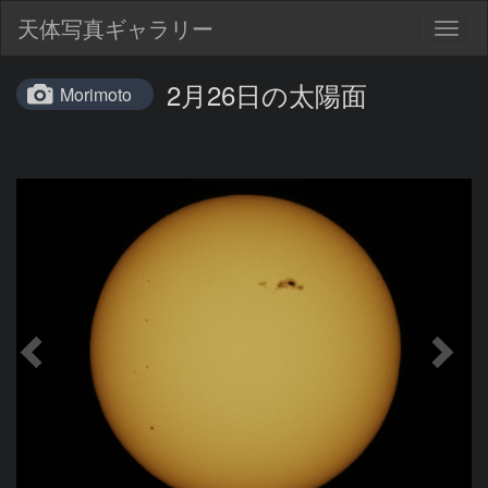
天体写真ギャラリー
Togg
navig
2月26日の太陽面
Morimoto