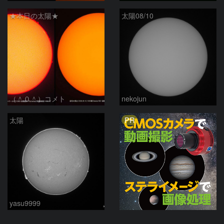
★本日の太陽★
太陽08/10
（＾０＾）コメト
nekojun
PR
太陽
yasu9999