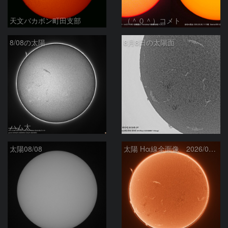
天文バカボン町田支部
（＾０＾）コメト
8/08の太陽
8月8日の太陽面
ハム太
ta-o
太陽08/08
太陽 Hα線全面像 2026/08/08