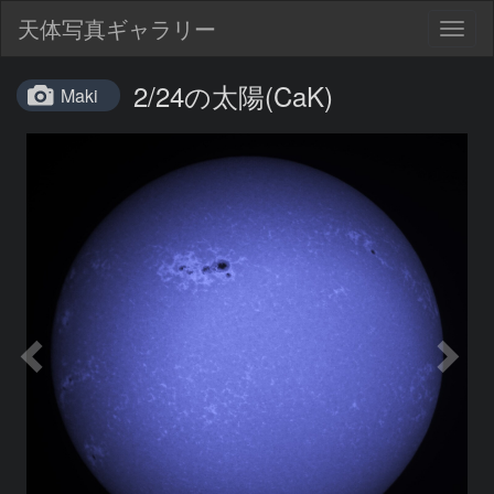
天体写真ギャラリー
Togg
navig
2/24の太陽(CaK)
Maki