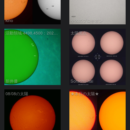
kino
小犬のプロキオン
活動領域 4498,4500：2026/08/08
太陽黒点
新井優
Sorachu-hai
08/08の太陽
★本日の太陽★