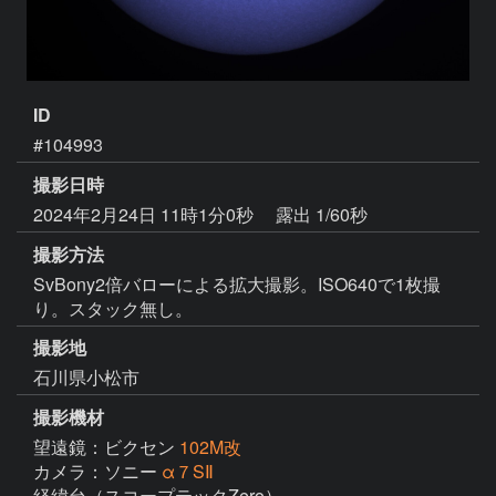
ID
#104993
撮影日時
2024年2月24日 11時1分0秒
露出 1/60秒
撮影方法
SvBony2倍バローによる拡大撮影。ISO640で1枚撮
り。スタック無し。
撮影地
石川県小松市
撮影機材
望遠鏡：ビクセン
102M改
カメラ：ソニー
α７SⅡ
経緯台（スコープテックZero）