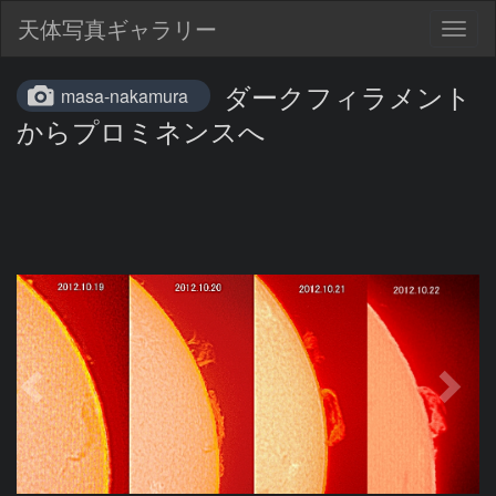
天体写真ギャラリー
Togg
navig
ダークフィラメント
masa-nakamura
からプロミネンスへ