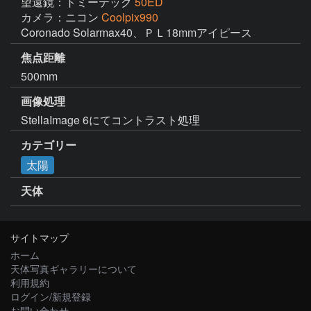
望遠鏡：トミーテック
50ED
カメラ：ニコン
Coolpix990
Coronado Solarmax40、ＰＬ18mmアイピース
焦点距離
500mm
画像処理
StellaImage 6にてコントラスト処理
カテゴリー
太陽
天体
サイトマップ
ホーム
天体写真ギャラリーについて
利用規約
ログイン/新規登録
お問い合わせ