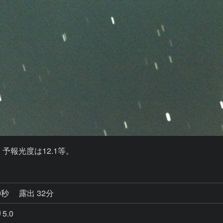
す。予報光度は12.1等。
9秒
露出 32分
5.0