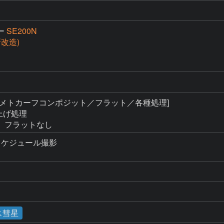
ー
SE200N
(新改造)
[メトカーフコンポジット／フラット／各種処理]

上げ処理

、フラットなし
ケジュール撮影

。
ス彗星