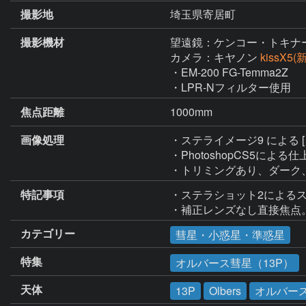
撮影地
埼玉県寄居町
撮影機材
望遠鏡：ケンコー・トキナ
カメラ：キヤノン
kissX5
・EM-200 FG-Temma2Z

・LPR-Nフィルター使用
焦点距離
1000mm
画像処理
・ステライメージ9 による 
・PhotoshopCS5による仕
・トリミングあり、ダーク
特記事項
・ステラショット2によるス
・補正レンズなし直接焦点
カテゴリー
彗星・小惑星・準惑星
特集
オルバース彗星（13P）
天体
13P
Olbers
オルバー