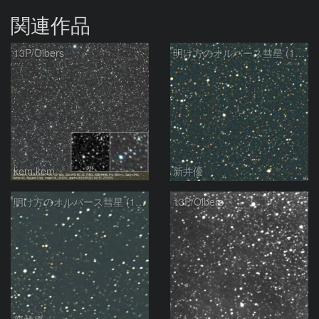
関連作品
13P/Olbers
明け方のオルバース彗星 (13P)：2025/03/20
kem.kem
新井優
明け方のオルバース彗星 (13P)：2025/02/05
13P/Olbers