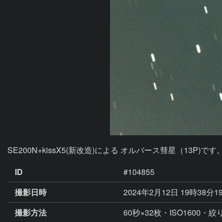
SE200N+kissX5(新改造)による オルバース彗星（13P)で
ID
#104855
撮影日時
2024年2月12日 19時38分1
撮影方法
60秒×32枚・ISO1600・絞り